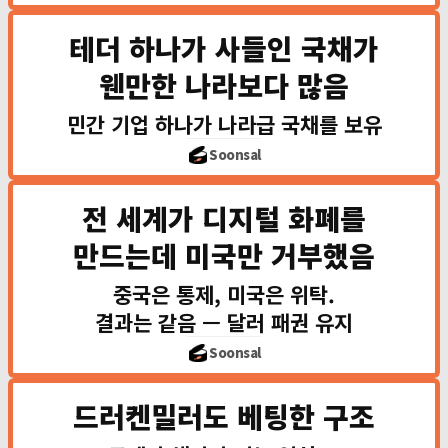
모든 거래가 중
테더 하나가 사들인 국채가
스테이블코인 = 감
민간이 알아서 발
웬만한 나라보다 많음
감시 없이 빚을 소
민간 기업 하나가 나라급 국채를 보유
미국 국채
Soonsal
🇯🇵 
🇬🇧 영국 $0.9
전 세계가 디지털 화폐를
🇨🇳 중국 $0.7T
만드는데 미국만 거부했음
중국은 통제, 미국은 위탁.
Tether $141B
← 한국
🇨🇳 디지털 위안
결과는 같음 — 달러 패권 유지
🇰🇷 한국 $130B
국가가 발행 + 통제
모든 거래 추적 가능
Soonsal
같은 목표
드러켄밀러도 베팅한 구조
중국: 국민을