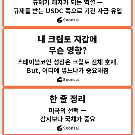
규제가 해자가 되는 역설 —
미국: 감시를 포
월가 레
규제를 받는 USDC 쪽으로 기관 자금 유입
드러
Soonsal
소로스 퀀텀
40년 무
내 크립토 지갑에
"달러의 결제
무슨 영향?
스테이블코인이 
스테이블코인 성장은 크립토 전체 호재.
✅ 스테이블코
But, 어디에 넣느냐가 중요해짐
규제 프레임워크 →
Soonsal
💰 토큰화 국채
크립토 지갑에 달러 넣
한 줄 정리
⚠️ USDC가
규제받는 코인 쪽
미국의 선택 —
유저가 
감시보다 국채가 중요
스테이블코인 발
Soonsal