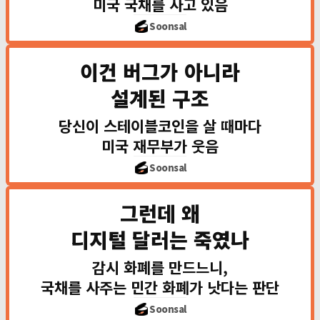
미국 국채를 사고 있음
한국 외환보유고
Soonsal
USDT + USDC
이건 버그가 아니라
$23
설계된 구조
5년 만에 8배 성
당신이 스테이블코인을 살 때마다
스테이블코
미국 재무부가 웃음
Soonsal
유저가 $1 입금
그런데 왜
디지털 달러는 죽였나
미국 정부 
감시 화폐를 만드느니,
미국의 CBDC
국채를 사주는 민간 화폐가 낫다는 판단
CBDC = 정부
Soonsal