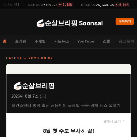
36 KST
7709.96
26,348.35
S&P 500
-0.18%
NASDAQ
-0.06%
DO
순살브리핑 Soonsal
구독하기
홈
브리핑
주제별
카드뉴스
YouTube
스쿨
광고 문의
LATEST — 2026.08.07