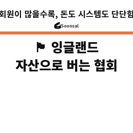
정부 보조는 거의 
회원이 많을수록, 돈도 시스템도 단단
회원 770만 세
Soonsal
🏴󠁧󠁢󠁥󠁮󠁧󠁿 잉글랜드
자산으로 버는 협회