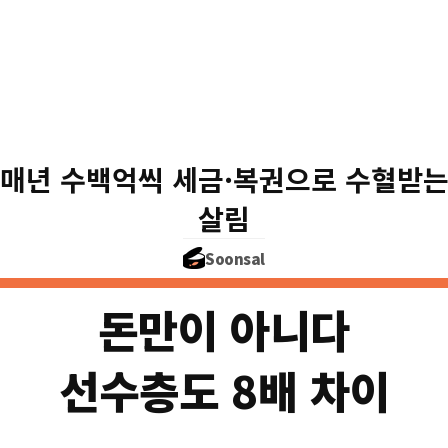
🇰🇷 협회에 들어간 '정부 돈
💰 세금 (국고보조)
🎟️ 스포츠 복권(토토)
세금·복권으로 11년간 
매년 수백억씩 세금·복권으로 수혈받
그런데 이 돈 빼면, 
살림
Soonsal
돈만이 아니다
선수층도 8배 차이