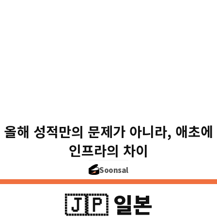
등록 선수 — 협회에
약 11만 명
🇰🇷 한국
🇯🇵 일본
올해 성적만의 문제가 아니라, 애초에
선수 풀이 
유소년 아마추어 선수가 적으면
인프라의 차이
Soonsal
🇯🇵 일본