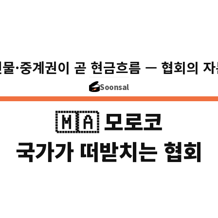
잉글랜드축구
웸블리·FA컵을 
연 £5.2억(약 9천억
건물·중계권이 곧 현금흐름 — 협회의 자
FA컵이 60% · 매
Soonsal
🇲🇦 모로코
국가가 떠받치는 협회