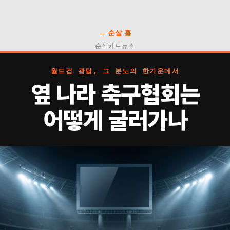
← 순살 홈
순살카드뉴스
월드컵 광탈, 그 분노의 한가운데서
옆 나라 축구협회는
어떻게 굴러가나