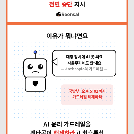
전면 중단
지시
Soonsal
이유가 뭐냐면요
대량 감시에 AI 못 써요
자율무기에도 안 돼요
— Anthropic의 가드레일 —
🛡️
국방부: 오후 5:01까지
가드레일 해제하라
AI 윤리 가드레일을
펜타곤이
해제하라
고 최후통첩