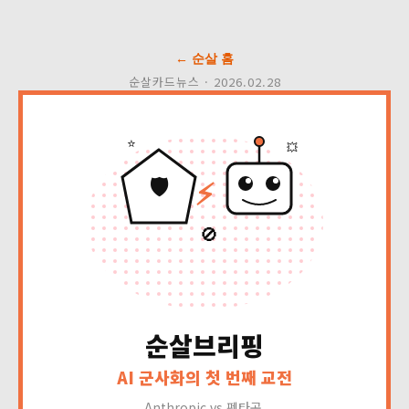
← 순살 홈
순살카드뉴스 · 2026.02.28
⭐
💥
🛡️
⚡
🚫
순살브리핑
AI 군사화의 첫 번째 교전
Anthropic vs 펜타곤,