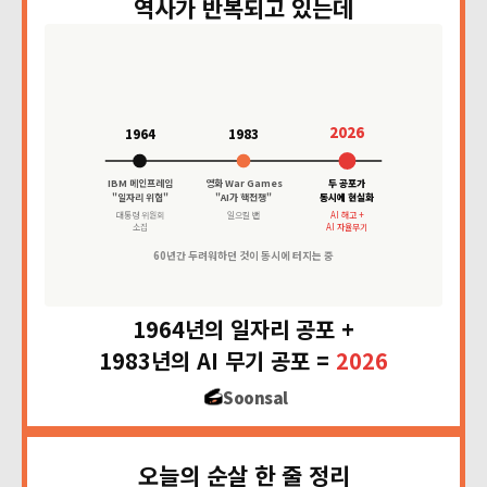
역사가 반복되고 있는데
2026
1964
1983
IBM 메인프레임
영화 War Games
두 공포가
"일자리 위협"
"AI가 핵전쟁"
동시에 현실화
대통령 위원회
일으킬 뻔
AI 해고 +
소집
AI 자율무기
60년간 두려워하던 것이 동시에 터지는 중
1964년의 일자리 공포 +
1983년의 AI 무기 공포 =
2026
Soonsal
오늘의 순살 한 줄 정리