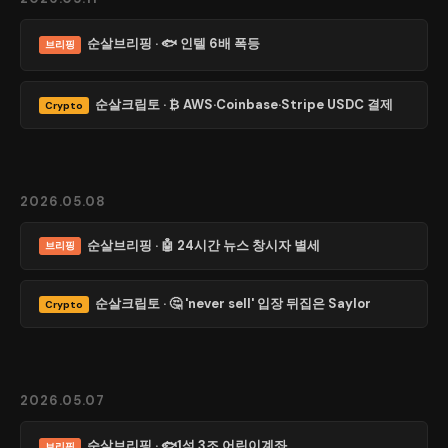
순살브리핑 · 🐟 인텔 6배 폭등
브리핑
순살크립토 · ₿ AWS·Coinbase·Stripe USDC 결제
Crypto
2026.05.08
순살브리핑 · 🤖 24시간 뉴스 창시자 별세
브리핑
순살크립토 · 🤔 'never sell' 입장 뒤집은 Saylor
Crypto
2026.05.07
순살브리핑 · 🐟1석 3조 어린이계좌
브리핑