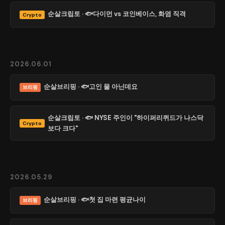
순살크립토 · 🐟다이먼 vs 코인베이스, 화염 직격
Crypto
2026.06.01
순살브리핑 · 🐟고인 물 아닌데요
브리핑
순살크립토 · 🐟 NYSE 주인이 "하이퍼리퀴드가 나스닥
Crypto
보다 크다"
2026.05.29
순살브리핑 · 🐟첫 집 마련 평균나이
브리핑