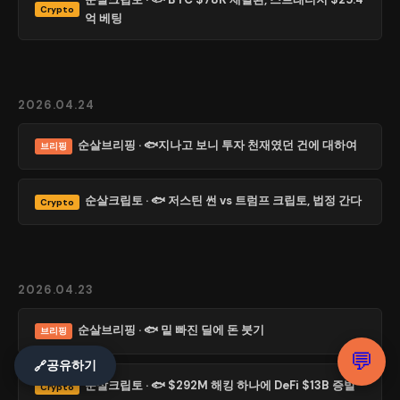
Crypto
억 베팅
2026.04.24
순살브리핑 · 🐟지나고 보니 투자 천재였던 건에 대하여
브리핑
순살크립토 · 🐟 저스틴 썬 vs 트럼프 크립토, 법정 간다
Crypto
2026.04.23
순살브리핑 · 🐟 밑 빠진 딜에 돈 붓기
브리핑
💬
공유하기
🔗
순살크립토 · 🐟 $292M 해킹 하나에 DeFi $13B 증발
Crypto