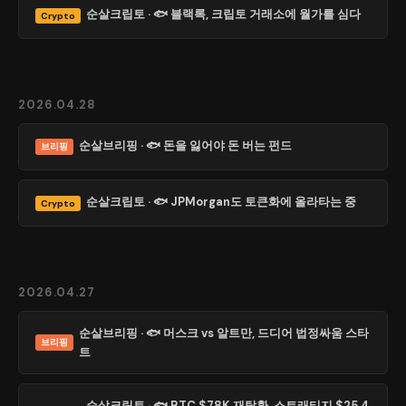
순살크립토 · 🐟 블랙록, 크립토 거래소에 월가를 심다
Crypto
2026.04.28
순살브리핑 · 🐟 돈을 잃어야 돈 버는 펀드
브리핑
순살크립토 · 🐟 JPMorgan도 토큰화에 올라타는 중
Crypto
2026.04.27
순살브리핑 · 🐟 머스크 vs 알트만, 드디어 법정싸움 스타
브리핑
트
순살크립토 · 🐟 BTC $78K 재탈환, 스트래티지 $25.4