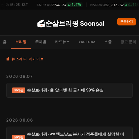
2:08:25 KST
7746.34
26,613.32
S&P 500
+0.47%
NASDAQ
+1.01%
순살브리핑 Soonsal
구독하기
홈
브리핑
주제별
카드뉴스
YouTube
스쿨
광고 문의
📰 뉴스레터 아카이브
2026.08.07
순살브리핑 · 🤖 알파벳 한 글자에 99% 손실
브리핑
2026.08.06
순살브리핑 · 🐟 맥도날드 본사가 점주들에게 실망한 이
브리핑