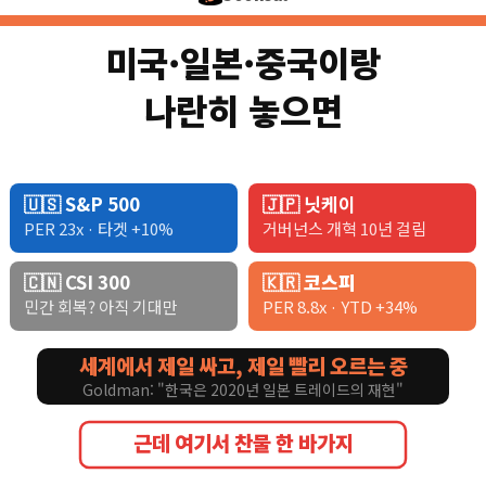
미국·일본·중국이랑
나란히 놓으면
🇺🇸 S&P 500
🇯🇵 닛케이
PER 23x · 타겟 +10%
거버넌스 개혁 10년 걸림
🇨🇳 CSI 300
🇰🇷 코스피
민간 회복? 아직 기대만
PER 8.8x · YTD +34%
세계에서 제일 싸고, 제일 빨리 오르는 중
Goldman: "한국은 2020년 일본 트레이드의 재현"
근데 여기서 찬물 한 바가지