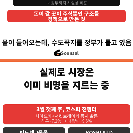
→ 빚투까지 사실상 허용
돈이 갈 곳이 주식뿐인 구조를
정책으로 만든 것
물이 들어오는데, 수도꼭지를 정부가 틀고 있음
Soonsal
실제로 시장은
이미 비명을 지르는 중
3월 첫째 주, 코스피 전쟁터
사이드카+서킷브레이커 동시 발동
하루 -7.2% → 다음날 +9.6%
반도체 2종목
KOSPI YTD