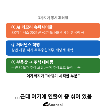
3가지가 동시에 터짐
① AI 메모리 슈퍼사이클
SK하이닉스 2025년 +274%. HBM 사러 한국에 옴
② 거버넌스 혁명
상법 개정, 이사 주주충실의무, 배당세 개혁
③ 부동산 → 주식 대이동
국민 30%가 주식 보유. 돈이 주식으로 몰리는 중
여기까지가 "바뀌기 시작한 부분"
...근데 여기에 연출이 좀 섞여 있음
Soonsal