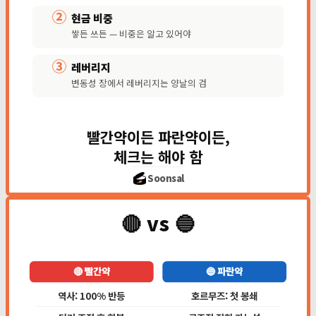
②
현금 비중
쌓든 쓰든 — 비중은 알고 있어야
③
레버리지
변동성 장에서 레버리지는 양날의 검
빨간약이든 파란약이든,
체크는 해야 함
Soonsal
🔴 vs 🔵
🔴 빨간약
🔵 파란약
역사: 100% 반등
호르무즈: 첫 봉쇄