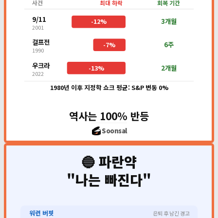
사건
최대 하락
회복 기간
9/11
3개월
-12%
2001
걸프전
6주
-7%
1990
우크라
2개월
-13%
2022
1980년 이후 지정학 쇼크 평균: S&P 변동 0%
역사는 100% 반등
Soonsal
🔵 파란약
"나는 빠진다"
워런 버핏
은퇴 후 남긴 경고