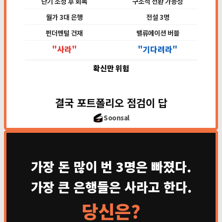
단기 조정 후 회복
구조적 전환 가능성
월가 3대 은행
전설 3명
펀더멘털 건재
밸류에이션 버블
"사라"
"기다려라"
확신만 위험
결국 포트폴리오 점검이 답
Soonsal
가장 돈 많이 번 3명은 빠졌다.
가장 큰 은행들은 사라고 한다.
당신은?