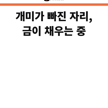
③
S&P 500 YTD −
개미가 빠진 자리,
금이 채우는 중
📉 주식
개미 거래비중
−46%
15.0% → 8.1%
금 가격 