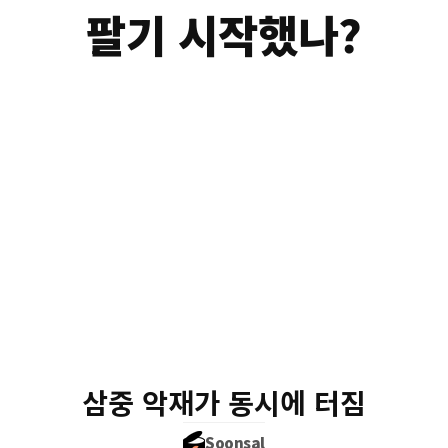
팔기 시작했나?
①
이란 전쟁 → 유가 $
에너지 비용 급등, 소비 
②
인플레 재점화
CPI 반등 → 금리 인하 
삼중 악재가 동시에 터짐
Soonsal