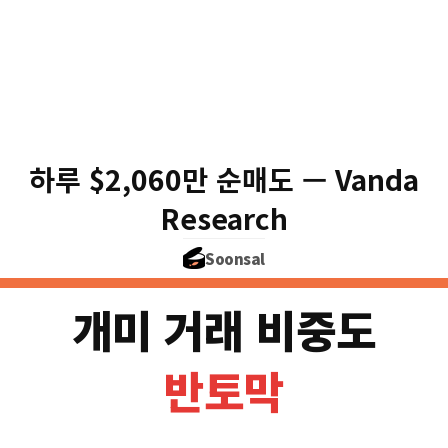
미국 개미 
+$1.3B/일
0
하루 $2,060만 순매도 — Vanda
2020
2021
2022
← 3년간 순매
Research
Soonsal
개미 거래 비중도
반토막