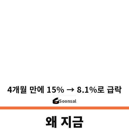
미국 주식 거
15%
12%
밈주식
9%
열풍
4개월 만에 15% → 8.1%로 급락
6%
Soonsal
'21
'22
'24
왜 지금