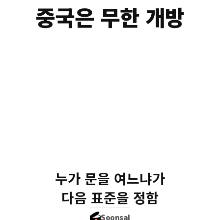
중국은 무한 개방
미국이 자국 최강 A
'보안 약점을 너무 잘 찾
미국
잠금 
6/12 차단
중국
계속 열려 
누가 문을 여느냐가
근데 바로 그 
중국한테
다음 표준을 정함
Soonsal