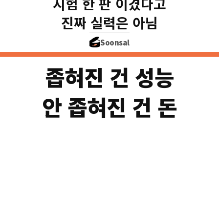
시험 한 판 이겼다고
종합 실력은 아직
진짜 실력은 아님
Soonsal
좁혀진 건 성능
안 좁혀진 건 돈
성능은 붙었는데(2
AI 투자 (2025)
$2,859억