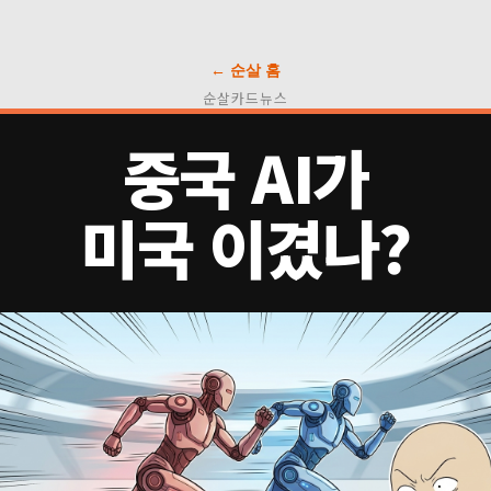
← 순살 홈
순살카드뉴스
중국 AI가
미국 이겼나?