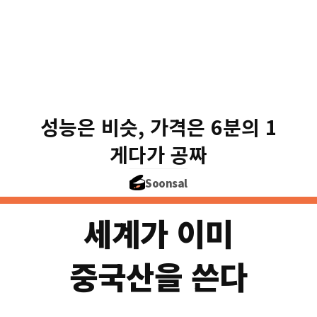
소프트웨어 보안 약점 
중국 GLM-5.2
미국 Claude Code
약점 하나 찾는 비용 17센트
성능은 비슷, 가격은 6분의 1
게다가 누구나 무료로 다운받
게다가 공짜
※ GLM-5.2=중국 즈푸의 오픈 모델 ·
Soonsal
세계가 이미
중국산을 쓴다