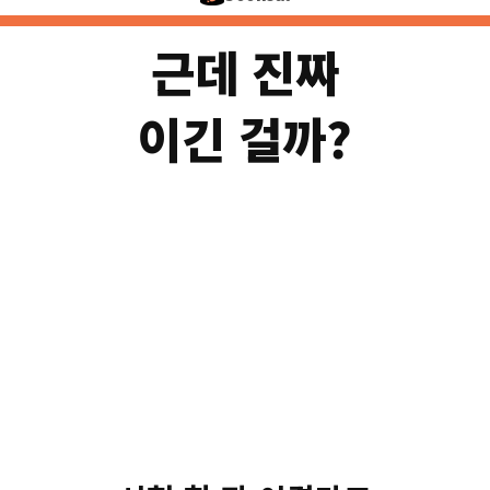
근데 진짜
이긴 걸까?
그래서 진짜
✓
점수 차 2.7%p까지 좁힘
미·중 최고 AI · 스탠퍼드 202
단, 딱 '한 과목' 시험이었
△
만든 회사조차 '모델보다는 쓰는