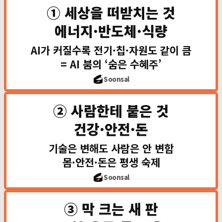
국방·바이오
① 세상을 떠받치는 것
에너지·반도체·식량
짐 로저스
농업·원자재
지금 세상을 굴
AI가 커질수록 전기·칩·자원도 같이 큼
원자재 인덱스 · 농지
= AI 붐의 ‘숨은 수혜주’
⚡
에너지
전력 수요 폭증 (
Soonsal
🔲
반도체
모든 게 칩 위에서 
🌾
② 사람한테 붙은 것
식량
사람은 계속 먹음 (
건강·안전·돈
대표주: 오클로·콘스텔레이션 · 
사람 몸·마음·지갑
기술은 변해도 사람은 안 변함
몸·안전·돈은 평생 숙제
❤️
건강
안 늙는 사람 없음 
Soonsal
🛡️
안전
불안은 안 사라짐 
💰
③ 막 크는 새 판
돈
돈 옮기고 지키는 