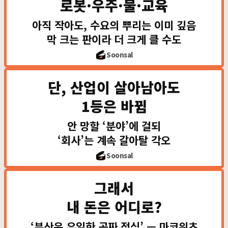
로봇·우주·물·교육
대표주: 릴리·노보·유나이티드헬스 ·
아직 작아도, 수요의
아직 작아도, 수요의 뿌리는 이미 깊음
🤖
막 크는 판이라 더 크게 클 수도
로봇
휴머노이드 $40조 
🚀
Soonsal
우주
위성 없인 통신·국방
💧
물
AI 데이터센터 물 
단, 산업이 살아남아도
🎓
교육
모두에게 AI 개인교
1등은 바뀜
대표주: 테슬라·Figure ·
안 망할 ‘분야’에 걸되
역사는
‘회사’는 계속 갈아탈 각오
📱
휴대폰
노키아
Soonsal
🔎
검색
야후
💻
그래서
반도체
인텔
내 돈은 어디로?
그래서 한 종목 몰빵보다
‘분산은 유일한 공짜 점심’ — 마코위츠
10년을 보는 