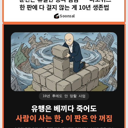
한 판에 다 걸지 않는 게 10년 생존법
이미 큰 것
지금도 돈 버는 현금흐름
Soonsal
핵심 비중
핵심을 크게
지금 버는 쪽으로 버티며
10년 후에도 안 망할 사업
유행은 베끼다 죽어도
사람이 사는 한, 이 판은 안 꺼짐