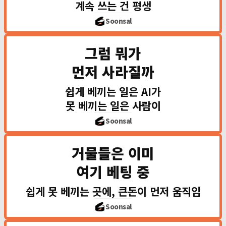
계속 쓰는 건 평생
유행
Soonsal
반짝하고 사라짐
그럼 뭐가
AI가 못 베끼는 '필
버핏의 철칙 — 해자(못 빼앗
먼저 사라질까
쉽게 베끼는 일은 AI가
AI가 가장 
못 베끼는 일은 사람이
🔁 단순 반복 · 🤝 뻔
Soonsal
베끼기 쉽고 AI로 때울
거물들은 이미
거꾸로, AI로도 대신 못
여기 베팅 중
그 답은, 세계 최고 
쉽게 못 베끼는 곳에, 큰돈이 먼저 움직임
워런 버핏
에너지·금융
Soonsal
마크 안드레센