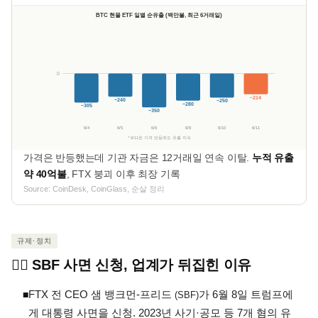
BTC 현물 ETF 일별 순유출 (백만불, 최근 6거래일)
0
−214
−240
−250
−280
−305
−350
6/4
6/5
6/6
6/9
6/10
6/11
* 6/11은 가격 반등에도 유출 지속
가격은 반등했는데 기관 자금은 12거래일 연속 이탈.
누적 유출
약 40억불
, FTX 붕괴 이후 최장 기록
Source: CoinDesk, CoinGlass, 순살 정리
규제·정치
🧑‍⚖️ SBF 사면 신청, 업계가 뒤집힌 이유
FTX 전 CEO 샘 뱅크먼-프리드
가 6월 8일 트럼프에
◾
(SBF)
게 대통령 사면을 신청. 2023년 사기·공모 등 7개 혐의 유