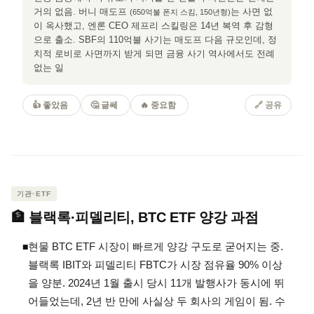
거의 없음. 버니 매도프
는 사면 없
(650억불 폰지 스킴, 150년형)
이 옥사했고, 엔론 CEO 제프리 스킬링은 14년 복역 후 감형
으로 출소. SBF의 110억불 사기는 매도프 다음 규모인데, 정
치적 로비로 사면까지 받게 되면 금융 사기 역사에서도 전례
없는 일
👍 좋았음
🤔 글쎄
🔥 중요함
🔗 공유
기관·ETF
🏦 블랙록·피델리티, BTC ETF 양강 과점
현물 BTC ETF 시장이 빠르게 양강 구도로 굳어지는 중.
◾
블랙록 IBIT와 피델리티 FBTC가 시장 점유율 90% 이상
을 양분. 2024년 1월 출시 당시 11개 발행사가 동시에 뛰
어들었는데, 2년 반 만에 사실상 두 회사의 게임이 됨. 수