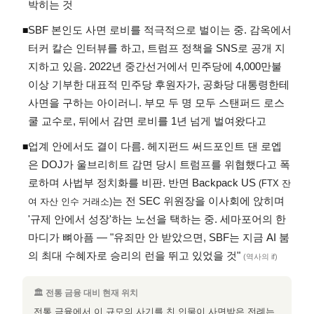
박히는 것
SBF 본인도 사면 로비를 적극적으로 벌이는 중. 감옥에서
◾
터커 칼슨 인터뷰를 하고, 트럼프 정책을 SNS로 공개 지
지하고 있음. 2022년 중간선거에서 민주당에 4,000만불
이상 기부한 대표적 민주당 후원자가, 공화당 대통령한테
사면을 구하는 아이러니. 부모 두 명 모두 스탠퍼드 로스
쿨 교수로, 뒤에서 감면 로비를 1년 넘게 벌여왔다고
업계 안에서도 결이 다름. 헤지펀드 써드포인트 댄 로엡
◾
은 DOJ가 울브리히트 감면 당시 트럼프를 위협했다고 폭
로하며 사법부 정치화를 비판. 반면 Backpack US
(FTX 잔
는 전 SEC 위원장을 이사회에 앉히며
여 자산 인수 거래소)
'규제 안에서 성장'하는 노선을 택하는 중. 세마포어의 한
마디가 뼈아픔 — "유죄만 안 받았으면, SBF는 지금 AI 붐
의 최대 수혜자로 승리의 런을 뛰고 있었을 것"
(역사의 if)
🏛 전통 금융 대비 현재 위치
전통 금융에서 이 규모의 사기를 친 인물이 사면받은 전례는