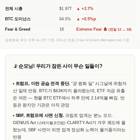
전체 시총
$1.97T
▲ +3.7%
BTC 도미넌스
64.0%
▲ +0.5%p
Fear & Greed
18
Extreme Fear 🩸
(전일 12 → 18)
암호화폐: 6/11 오후 4시 ET 기준, 24시간 변동 | Fear & Greed: Alternative.me 기준
📡
순모닝! 우리가 잠든 사이 무슨 일들이?
▪
트럼프, 이란 공습 전격 중단.
"곧 평화 딜" 시그널에 위험자
산 일제 반등. BTC가 $63K까지 올라왔는데, ETF 자금 유출
은 여전 — 현물 BTC ETF에서 하루 만에 2.14억불 빠짐. 반
등은 왔지만 기관은 아직 관망
▪
SBF, 트럼프에 사면 신청.
크립토 업계는 분노 모드.
GENIUS Act
·CLARITY Act가 겨우 궤도에 올
(스테이블코인법)
랐는데, SBF 사면이 되면 업계 정상화 노력이 물거품이라는
반응