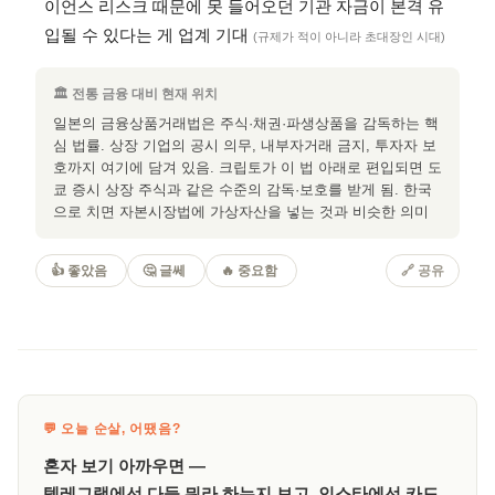
이언스 리스크 때문에 못 들어오던 기관 자금이 본격 유
입될 수 있다는 게 업계 기대
(규제가 적이 아니라 초대장인 시대)
🏛 전통 금융 대비 현재 위치
일본의 금융상품거래법은 주식·채권·파생상품을 감독하는 핵
심 법률. 상장 기업의 공시 의무, 내부자거래 금지, 투자자 보
호까지 여기에 담겨 있음. 크립토가 이 법 아래로 편입되면 도
쿄 증시 상장 주식과 같은 수준의 감독·보호를 받게 됨. 한국
으로 치면 자본시장법에 가상자산을 넣는 것과 비슷한 의미
👍 좋았음
🤔 글쎄
🔥 중요함
🔗 공유
💬 오늘 순살, 어땠음?
혼자 보기 아까우면 —
텔레그램에선 다들 뭐라 하는지 보고, 인스타에선 카드