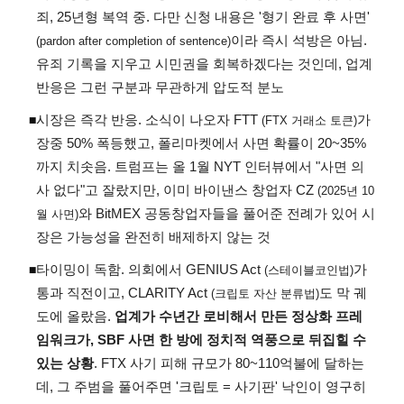
죄, 25년형 복역 중. 다만 신청 내용은 '형기 완료 후 사면'
이라 즉시 석방은 아님.
(pardon after completion of sentence)
유죄 기록을 지우고 시민권을 회복하겠다는 것인데, 업계
반응은 그런 구분과 무관하게 압도적 분노
시장은 즉각 반응. 소식이 나오자 FTT
가
◾
(FTX 거래소 토큰)
장중 50% 폭등했고, 폴리마켓에서 사면 확률이 20~35%
까지 치솟음. 트럼프는 올 1월 NYT 인터뷰에서 "사면 의
사 없다"고 잘랐지만, 이미 바이낸스 창업자 CZ
(2025년 10
와 BitMEX 공동창업자들을 풀어준 전례가 있어 시
월 사면)
장은 가능성을 완전히 배제하지 않는 것
타이밍이 독함. 의회에서 GENIUS Act
가
◾
(스테이블코인법)
통과 직전이고, CLARITY Act
도 막 궤
(크립토 자산 분류법)
도에 올랐음.
업계가 수년간 로비해서 만든 정상화 프레
임워크가, SBF 사면 한 방에 정치적 역풍으로 뒤집힐 수
있는 상황
. FTX 사기 피해 규모가 80~110억불에 달하는
데, 그 주범을 풀어주면 '크립토 = 사기판' 낙인이 영구히