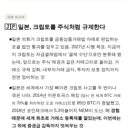
규제·아시아
🇯🇵 일본, 크립토를 주식처럼 규제한다
일본 의회가 크립토를 금융상품거래법 아래로 편입하는
◾
포괄 법안 통과를 앞두고 있음. 2027년 시행 목표. 지금까
지 크립토는 자금결제법에서 '결제 수단'으로만 분류돼 왔
는데, 앞으로는 주식·채권과 같은 카테고리로 올라감. 거
래소 규제 강화, 내부자거래 금지, 투자자 보호 장치까지
전면 정비하는 것
일본은 세계에서 가장 뼈아픈 크립토 사고를 두 번이나
◾
겪은 나라. 2014년 마운트곡스 해킹
(당시 전 세계 BTC 거래
으로 85만 BTC가 증발했고,
의 70%를 처리하던 도쿄 거래소)
2018년 코인체크에서 5.3억불어치 NEM이 도난.
이 경험
때문에 세계 최초로 거래소 등록제를 깔았는데, 이번에는
그 위에 증권급 감독까지 덧씌우는 것