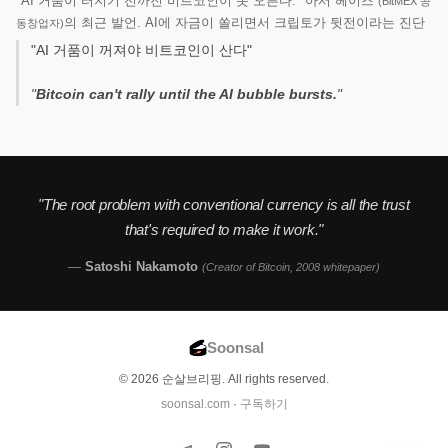
"AI 거품이 터지기 전까진 비트코인이 못 오른다." 아서 헤이즈
(BitMEX 공
의 최근 발언. AI에 자금이 쏠리면서 크립토가 뒷전이라는 진단
동창업자)
"AI 거품이 꺼져야 비트코인이 산다"
"
Bitcoin can't rally until the AI bubble bursts.
"
"The root problem with conventional currency is all the trust
that's required to make it work."
—
Satoshi Nakamoto
(Creator of Bitcoin, 2008 whitepaper)
Soonsal
© 2026 순살브리핑. All rights reserved.
soonsal.com
·
구독하기