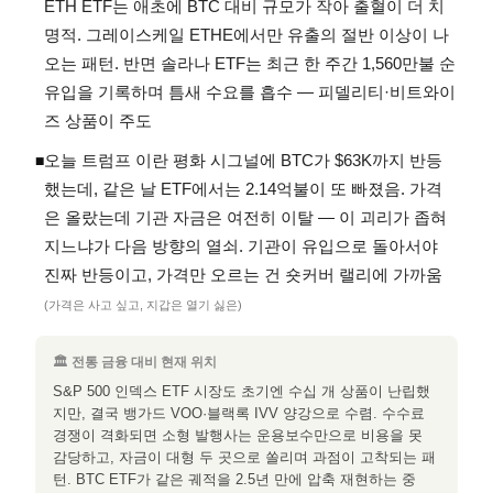
ETH ETF는 애초에 BTC 대비 규모가 작아 출혈이 더 치
명적. 그레이스케일 ETHE에서만 유출의 절반 이상이 나
오는 패턴. 반면 솔라나 ETF는 최근 한 주간 1,560만불 순
유입을 기록하며 틈새 수요를 흡수 — 피델리티·비트와이
즈 상품이 주도
오늘 트럼프 이란 평화 시그널에 BTC가 $63K까지 반등
◾
했는데, 같은 날 ETF에서는 2.14억불이 또 빠졌음. 가격
은 올랐는데 기관 자금은 여전히 이탈 — 이 괴리가 좁혀
지느냐가 다음 방향의 열쇠. 기관이 유입으로 돌아서야
진짜 반등이고, 가격만 오르는 건 숏커버 랠리에 가까움
(가격은 사고 싶고, 지갑은 열기 싫은)
🏛 전통 금융 대비 현재 위치
S&P 500 인덱스 ETF 시장도 초기엔 수십 개 상품이 난립했
지만, 결국 뱅가드 VOO·블랙록 IVV 양강으로 수렴. 수수료
경쟁이 격화되면 소형 발행사는 운용보수만으로 비용을 못
감당하고, 자금이 대형 두 곳으로 쏠리며 과점이 고착되는 패
턴. BTC ETF가 같은 궤적을 2.5년 만에 압축 재현하는 중