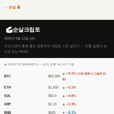
← 순살 홈
순살크립토
2026년 6월 12일 (금)
모건스탠리 홍콩 출신 금융인의 크립토 시장 살코기 — 전통 금융의 눈
으로 읽는 Web3
📊 CRYPTO MARKETS — 6/11 오후 4시 ET 기준
▲ +4.1%
(이란 평화 시그널에 반
BTC
$63,000
등)
ETH
$1,650
▲ +3.1%
SOL
$65.0
▲ +4.8%
XRP
$1.10
▲ +1.9%
BNB
$605
▼ −8.3%