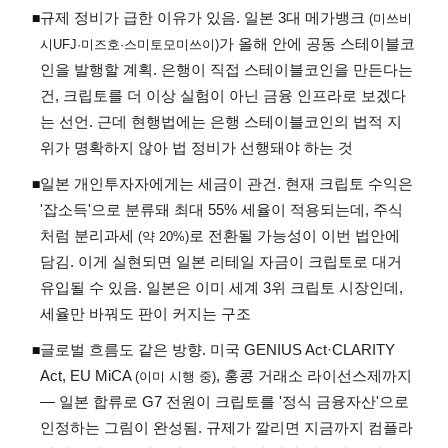
규제 정비가 급한 이유가 있음. 일본 3대 메가뱅크
◾
(미쓰비
가 올해 안에 공동 스테이블코
시UFJ·미즈호·스미토모미쓰이)
인을 발행할 계획. 은행이 직접 스테이블코인을 만든다는
건, 크립토를 더 이상 실험이 아닌 금융 인프라로 보겠다
는 선언. 근데 현행법에는 은행 스테이블코인의 법적 지
위가 명확하지 않아 법 정비가 선행돼야 하는 것
일본 개인투자자에게는 세금이 관건. 현재 크립토 수익은
◾
'잡소득'으로 분류돼 최대 55% 세율이 적용되는데, 주식
처럼 분리과세
로 전환될 가능성이 이번 법안에
(약 20%)
담김. 이게 실현되면 일본 리테일 자금이 크립토로 대거
유입될 수 있음. 일본은 이미 세계 3위 크립토 시장인데,
세율만 바꿔도 판이 커지는 구조
글로벌 흐름도 같은 방향. 미국 GENIUS Act·CLARITY
◾
Act, EU MiCA
, 홍콩 거래소 라이선스제까지
(이미 시행 중)
— 일본 합류로 G7 전원이 크립토를 '정식 금융자산'으로
인정하는 그림이 완성됨. 규제가 깔리면 지금까지 컴플라