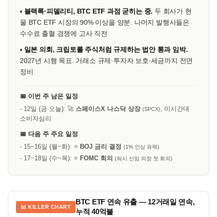
▪
블랙록·피델리티, BTC ETF 과점 굳히는 중.
두 회사가 현
물 BTC ETF 시장의 90% 이상을 양분. 나머지 발행사들은
수수료 출혈 경쟁에 고사 직전
▪
일본 의회, 크립토를 주식처럼 규제하는 법안 통과 임박.
2027년 시행 목표. 거래소 규제·투자자 보호·세금까지 전면
정비
📅 이번 주 남은 일정
- 12일 (금·오늘): 🚀
스페이스X 나스닥 상장
, 미시간대
(SPCX)
소비자심리
📅 다음 주 주요 일정
- 15~16일 (월~화): ⭐
BOJ 금리 결정
(1% 인상 유력)
- 17~18일 (수~목): ⭐
FOMC 회의
(워시 신임 의장 첫 회의)
BTC ETF 연속 유출 — 12거래일 연속,
📊 KILLER CHART
누적 40억불