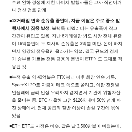
수료 인하 경쟁에 지친 나머지 발행사들은 고사 직전이거
나 청산 검토 단계
12거래일 연속 순유출 중인데, 자금 이탈은 주로 중소 발
◾
행사에서 집중 발생
. 블랙록·피델리티는 유출폭이 작고
간간이 유입도 있음. 지난 6거래일만 봐도 시장 전체 유출
이 16억불인데 두 회사의 순유출은 3억불 미만. 돈이 빠지
면서 양강의 점유율만 올라가는 역설. 결국 규모의 경제
가 승부를 가르는 전통 금융의 문법이 ETF에도 그대로 적
용된 것
누적 유출 약 40억불은 FTX 붕괴 이후 최장 연속 기록.
◾
SpaceX IPO로 자금이 테크 쪽으로 쏠리고, 이란 전쟁발
인플레에 금리 인상 우려까지 겹치면서 기관이 위험자산
을 줄이는 중. BTC가 올해 고점 $126K 대비 50% 넘게 빠
진 상태에서, 전체 공급의 절반 이상이 손실 구간에 묶여
있음
ETH ETF도 사정은 비슷. 같은 날 3,560만불이 빠졌는데,
◾