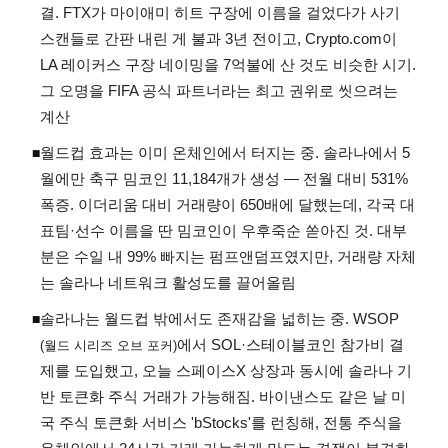
결. FTX가 마이애미 히트 구장에 이름을 걸었다가 사기
스캔들로 간판 내린 게 불과 3년 전이고, Crypto.com이
LA 레이커스 구장 네이밍을 7억불에 산 것도 비슷한 시기.
그 오명을 FIFA 공식 파트너라는 최고 권위로 씻으려는
계산
월드컵 효과는 이미 온체인에서 터지는 중. 솔라나에서 5
◾
월에만 축구 밈코인 11,184개가 생성 — 전월 대비 531%
폭증. 이더리움 대비 거래량이 650배에 달했는데, 각국 대
표팀·선수 이름을 딴 밈코인이 우후죽순 쏟아진 것. 대부
분은 수일 내 99% 빠지는 펌프앤덤프였지만, 거래량 자체
는 솔라나 네트워크 활성도를 끌어올림
솔라나는 월드컵 밖에서도 존재감을 넓히는 중. WSOP
◾
에서 SOL·스테이블코인 참가비 결
(월드 시리즈 오브 포커)
제를 도입했고, 오늘 스페이스X 상장과 동시에 솔라나 기
반 토큰화 주식 거래가 가능해짐. 바이낸스도 같은 날 미
국 주식 토큰화 서비스 'bStocks'를 런칭해, 전통 주식을