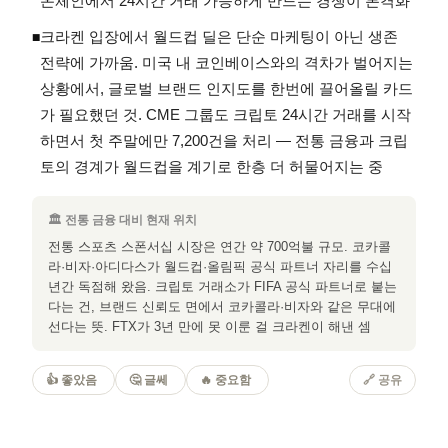
온체인에서 24시간 거래 가능하게 만드는 경쟁이 본격화
크라켄 입장에서 월드컵 딜은 단순 마케팅이 아닌 생존
◾
전략에 가까움. 미국 내 코인베이스와의 격차가 벌어지는
상황에서, 글로벌 브랜드 인지도를 한번에 끌어올릴 카드
가 필요했던 것. CME 그룹도 크립토 24시간 거래를 시작
하면서 첫 주말에만 7,200건을 처리 — 전통 금융과 크립
토의 경계가 월드컵을 계기로 한층 더 허물어지는 중
🏛 전통 금융 대비 현재 위치
전통 스포츠 스폰서십 시장은 연간 약 700억불 규모. 코카콜
라·비자·아디다스가 월드컵·올림픽 공식 파트너 자리를 수십
년간 독점해 왔음. 크립토 거래소가 FIFA 공식 파트너로 붙는
다는 건, 브랜드 신뢰도 면에서 코카콜라·비자와 같은 무대에
선다는 뜻. FTX가 3년 만에 못 이룬 걸 크라켄이 해낸 셈
👍 좋았음
🤔 글쎄
🔥 중요함
🔗 공유