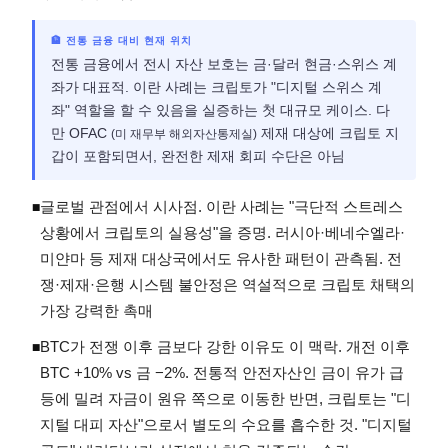
🏦 전통 금융 대비 현재 위치
전통 금융에서 전시 자산 보호는 금·달러 현금·스위스 계
좌가 대표적. 이란 사례는 크립토가 "디지털 스위스 계
좌" 역할을 할 수 있음을 실증하는 첫 대규모 케이스. 다
만 OFAC
제재 대상에 크립토 지
(미 재무부 해외자산통제실)
갑이 포함되면서, 완전한 제재 회피 수단은 아님
글로벌 관점에서 시사점. 이란 사례는 "극단적 스트레스
◾
상황에서 크립토의 실용성"을 증명. 러시아·베네수엘라·
미얀마 등 제재 대상국에서도 유사한 패턴이 관측됨. 전
쟁·제재·은행 시스템 불안정은 역설적으로 크립토 채택의
가장 강력한 촉매
BTC가 전쟁 이후 금보다 강한 이유도 이 맥락. 개전 이후
◾
BTC +10% vs 금 −2%. 전통적 안전자산인 금이 유가 급
등에 밀려 자금이 원유 쪽으로 이동한 반면, 크립토는 "디
지털 대피 자산"으로서 별도의 수요를 흡수한 것. "디지털