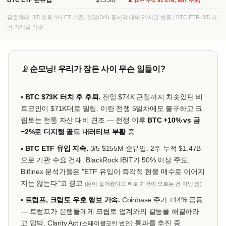
BTC ETF 순유입
$155M
▲
(2주 누적 $1.47B, IBIT 주도)
암호화폐: 3/5 오후 4시 ET 기준, 전일(3/4) 동시각 대비 24시간 변동 | BTC ETF: 3/5 미
국 거래일 기준
📡
순모닝! 우리가 잠든 사이 무슨 일들이?
▪
BTC $73K 터치 후 후퇴.
전일 $74K 근접까지 치솟았던 비
트코인이 $71K대로 밀림. 이란 전쟁 5일차에도 불구하고 크
립토는 전통 자산 대비 견조 — 전쟁 이후
BTC +10% vs 금
−2%로 디지털 골드 내러티브 부활
중
▪
BTC ETF 유입 지속.
3/5 $155M 순유입. 2주 누적 $1.47B
으로 기관 수요 건재. BlackRock IBIT가 50% 이상 주도.
Bitfinex 분석가들은 "ETF 유입이 즉각적 현물 매수로 이어지
지는 않는다"고 경고
(돈이 들어왔다고 바로 가격이 오르는 건 아닌 셈)
▪
트럼프, 크립토 우호 행보 가속.
Coinbase 주가 +14% 급등
— 트럼프가 은행들에게 크립토 업계와의 갈등을 해결하라
고 압박. Clarity Act
통과를 추진 중
(스테이블코인 법안)