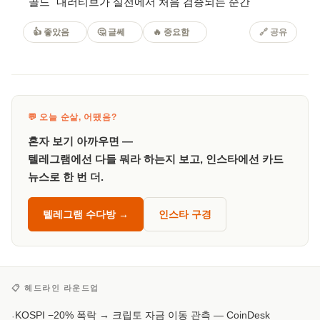
골드" 내러티브가 실전에서 처음 검증되는 순간
👍 좋았음
🤔 글쎄
🔥 중요함
🔗
공유
💬 오늘 순살, 어땠음?
혼자 보기 아까우면 —
텔레그램에선 다들 뭐라 하는지 보고, 인스타에선 카드
뉴스로 한 번 더.
텔레그램 수다방 →
인스타 구경
📋 헤드라인 라운드업
KOSPI −20% 폭락 → 크립토 자금 이동 관측
— CoinDesk
·