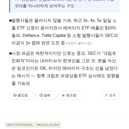
잣대를 적나라하게 보여주는 구도
발행사들은 물러서지 않을 기세. 최근 3x, 4x, 5x 일일 노
◾
출 ETF 신청이 쏟아지면서 레버리지 ETF 매출만 $10억
돌파. Defiance, Tuttle Capital 등 소형 발행사들이 SEC의
비공식 2x 캡에 정면 도전 중
(마진이 꿀이니깐)
시장 파급은 제한적이지만 신호는 중요. SEC가 "크립토
◾
친화적"이라는 내러티브의 한계선을 그은 것. 현물 자산
은 밈코인이든 OK, 하지만 레버리지 구조는 선을 넘었다
는 메시지 — 향후 크립토 파생상품 ETF 심사에도 영향을
줄 가능성
👍 좋았음
🤔 글쎄
🔥 중요함
🔗
공유
INSTITUTIONAL · REGULATION