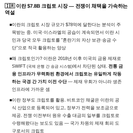
🇮🇷 이란 $7.8B 크립토 시장 — 전쟁이 채택을 가속하는
역설
이란의 크립토 시장 규모가 $78억에 달한다는 분석이 주
◾
목받는 중. 미국·이스라엘의 공습이 계속되면서 이란 시
민과 당국 모두 크립토를 "혼란기의 자산 보관·송금 수
단"으로 적극 활용하는 양상
왜 크립토인가? 이란은 2018년 이후 미국의 금융 제재로
◾
SWIFT
에서 차단된 상태.
전통 금
(국제 은행 간 송금 시스템)
융 인프라가 무력화된 환경에서 크립토는 유일하게 작동
하는 국경 간 가치 이전 수단
— 제재 우회가 아니라 생존
인프라에 가까운 셈
이란 정부도 크립토를 활용. 비트코인 채굴은 이란의 공
◾
식 산업으로 등록되어 있고, 정부가 전력을 보조금으로
제공. 전쟁 이전부터 원유 수출 대금의 일부를 크립토로
수령해왔다는 보도도 있음 — 국가 차원의 제재 회피 도
구로서의 크립토