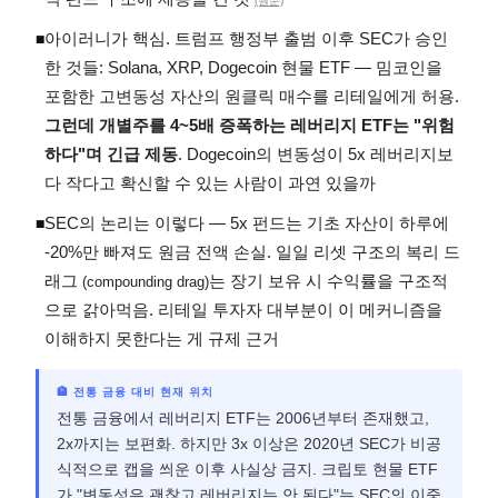
(원문)
아이러니가 핵심. 트럼프 행정부 출범 이후 SEC가 승인
◾
한 것들: Solana, XRP, Dogecoin 현물 ETF — 밈코인을
포함한 고변동성 자산의 원클릭 매수를 리테일에게 허용.
그런데 개별주를 4~5배 증폭하는 레버리지 ETF는 "위험
하다"며 긴급 제동
. Dogecoin의 변동성이 5x 레버리지보
다 작다고 확신할 수 있는 사람이 과연 있을까
SEC의 논리는 이렇다 — 5x 펀드는 기초 자산이 하루에
◾
-20%만 빠져도 원금 전액 손실. 일일 리셋 구조의 복리 드
래그
는 장기 보유 시 수익률을 구조적
(compounding drag)
으로 갉아먹음. 리테일 투자자 대부분이 이 메커니즘을
이해하지 못한다는 게 규제 근거
🏦 전통 금융 대비 현재 위치
전통 금융에서 레버리지 ETF는 2006년부터 존재했고,
2x까지는 보편화. 하지만 3x 이상은 2020년 SEC가 비공
식적으로 캡을 씌운 이후 사실상 금지. 크립토 현물 ETF
가 "변동성은 괜찮고 레버리지는 안 된다"는 SEC의 이중