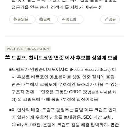
접근권을 얻는 순간, 경쟁의 룰 자체가 바뀌는 셈
👍 좋았음
🤔 글쎄
🔥 중요함
🔗
공유
POLITICS · REGULATION
🏛️ 트럼프, 친비트코인 연준 이사 후보를 상원에 보냄
트럼프가 연방준비제도이사회
이
◾
(Federal Reserve Board)
사 후보로 비트코인 옹호론자를 상원 인준 절차에 올림.
연준 내부에서 크립토에 우호적인 목소리가 나올 수 있는
구조적 전환 — 연준은 그동안 CBDC
(중앙은행 디지털 화
외 크립토에 대해 중립~부정적 입장이었음
폐)
이 인사의 배경. 트럼프 행정부는 출범 이후 크립토 업계
◾
에 일관되게 우호적 신호를 보내왔음. SEC 의장 교체,
Clarity Act 추진, 은행에 크립토 갈등 해결 압박까지.
연준