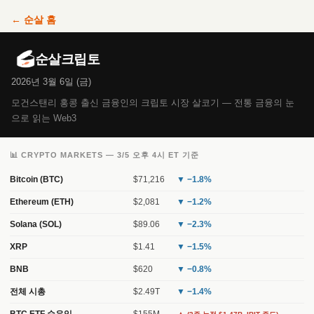
← 순살 홈
순살크립토
2026년 3월 6일 (금)
모건스탠리 홍콩 출신 금융인의 크립토 시장 살코기 — 전통 금융의 눈
으로 읽는 Web3
📊 CRYPTO MARKETS — 3/5 오후 4시 ET 기준
Bitcoin (BTC)
$71,216
▼ −1.8%
Ethereum (ETH)
$2,081
▼ −1.2%
Solana (SOL)
$89.06
▼ −2.3%
XRP
$1.41
▼ −1.5%
BNB
$620
▼ −0.8%
전체 시총
$2.49T
▼ −1.4%