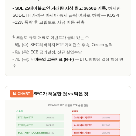
▪
SOL 스테이블코인 거래량 사상 최고 $650B 기록.
하지만
SOL·ETH 가격은 아시아 증시 급락 여파로 하락 — KOSPI
−12% 폭락 후 크립토로 자금 이동 관측
🎙️ 크립토 규제·매크로 이벤트가 몰려 있는 주
- 5일 (수): SEC 레버리지 ETF 가이던스 후속, Costco 실적
- 6일 (목): ECB 금리결정, 신규 실업수당
- 7일 (금): ⭐
비농업 고용지표 (NFP)
— BTC 방향성 결정 핵심 변
수
SEC가 허용한 것 vs 막은 것
📊 CHART
2025~2026 SEC 크립토 ETF 승인 현황
✅ 승인
❌ 제동
BTC Spot ETF
3x 레버리지 ETF
2024.01
2026.03
ETH Spot ETF
4x 레버리지 ETF
2024.07
2026.03
SOL · XRP · DOGE Spot ETF
5x 레버리지 ETF
2025~26
2026.03