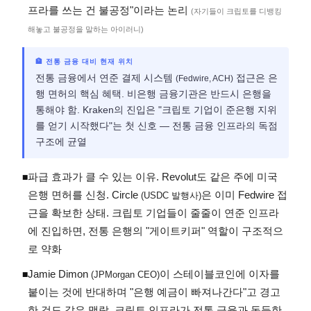
프라를 쓰는 건 불공정"이라는 논리
(자기들이 크립토를 디뱅킹
해놓고 불공정을 말하는 아이러니)
🏦 전통 금융 대비 현재 위치
전통 금융에서 연준 결제 시스템
접근은 은
(Fedwire, ACH)
행 면허의 핵심 혜택. 비은행 금융기관은 반드시 은행을
통해야 함. Kraken의 진입은 "크립토 기업이 준은행 지위
를 얻기 시작했다"는 첫 신호 — 전통 금융 인프라의 독점
구조에 균열
파급 효과가 클 수 있는 이유. Revolut도 같은 주에 미국
◾
은행 면허를 신청. Circle
은 이미 Fedwire 접
(USDC 발행사)
근을 확보한 상태. 크립토 기업들이 줄줄이 연준 인프라
에 진입하면, 전통 은행의 "게이트키퍼" 역할이 구조적으
로 약화
Jamie Dimon
이 스테이블코인에 이자를
◾
(JPMorgan CEO)
붙이는 것에 반대하며 "은행 예금이 빠져나간다"고 경고
한 것도 같은 맥락. 크립토 인프라가 전통 금융과 동등한