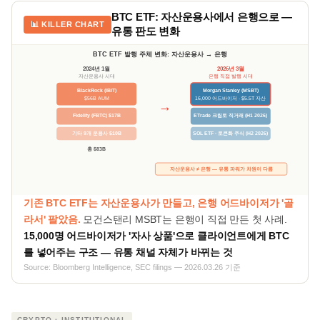
BTC ETF: 자산운용사에서 은행으로 —
📊 KILLER CHART
유통 판도 변화
BTC ETF 발행 주체 변화: 자산운용사 → 은행
2024년 1월
2026년 3월
자산운용사 시대
은행 직접 발행 시대
BlackRock (IBIT)
Morgan Stanley (MSBT)
$56B AUM
16,000 어드바이저 · $5.5T 자산
→
Fidelity (FBTC) $17B
ETrade 크립토 직거래 (H1 2026)
기타 9개 운용사 $10B
SOL ETF · 토큰화 주식 (H2 2026)
총 $83B
자산운용사 ≠ 은행 — 유통 파워가 차원이 다름
기존 BTC ETF는 자산운용사가 만들고, 은행 어드바이저가 '골
라서' 팔았음.
모건스탠리 MSBT는 은행이 직접 만든 첫 사례.
15,000명 어드바이저가 '자사 상품'으로 클라이언트에게 BTC
를 넣어주는 구조 — 유통 채널 자체가 바뀌는 것
Source: Bloomberg Intelligence, SEC filings — 2026.03.26 기준
CRYPTO · INSTITUTIONAL