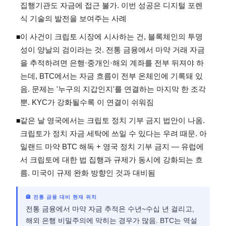
집행기관도 자금에 접근 불가. 이번 성공은 디지털 포렌
식 기술의 발전을 보여주는 사례
이 사건이 크립토 시장에 시사하는 건, 블록체인의 투명
◾
성이 양날의 검이라는 것. 전통 금융에서 마약 거래 자금
을 추적하려면 은행·중개인·해외 계좌를 전부 뒤져야 하
는데, BTC에서는 자금 흐름이 전부 온체인에 기록돼 있
음. 문제는 '누구의 지갑인지'를 연결하는 마지막 한 조각
뿐. KYC가 강화될수록 이 연결이 쉬워짐
같은 날 영국에서는 크립토 정치 기부 금지 법안이 나옴.
◾
크립토가 정치 자금 세탁에 쓰일 수 있다는 우려 때문. 아
일랜드 마약 BTC 해독 + 영국 정치 기부 금지 — 유럽에
서 크립토에 대한 법 집행과 규제가 동시에 강화되는 흐
름. 미국이 규제 완화 방향인 것과 대비됨
🏦 전통 금융 대비 현재 위치
전통 금융에서 마약 자금 추적은 수년~수십 년 걸리고,
해외 은행 비밀주의에 막히는 경우가 많음. BTC는 역설