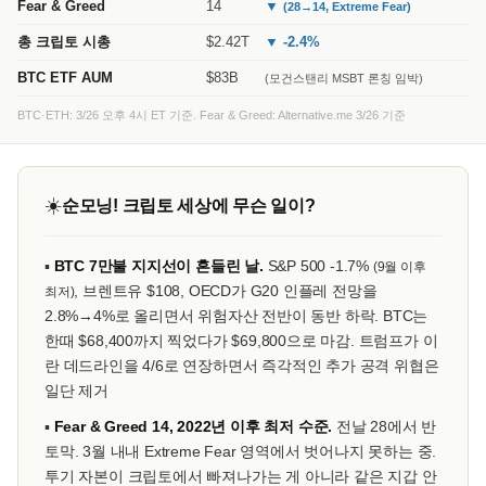
Fear & Greed
14
▼
(28→14, Extreme Fear)
총 크립토 시총
$2.42T
▼ -2.4%
BTC ETF AUM
$83B
(모건스탠리 MSBT 론칭 임박)
BTC·ETH: 3/26 오후 4시 ET 기준. Fear & Greed: Alternative.me 3/26 기준
☀️
순모닝! 크립토 세상에 무슨 일이?
▪
BTC 7만불 지지선이 흔들린 날.
S&P 500 -1.7%
(9월 이후
, 브렌트유 $108, OECD가 G20 인플레 전망을
최저)
2.8%→4%로 올리면서 위험자산 전반이 동반 하락. BTC는
한때 $68,400까지 찍었다가 $69,800으로 마감. 트럼프가 이
란 데드라인을 4/6로 연장하면서 즉각적인 추가 공격 위협은
일단 제거
▪
Fear & Greed 14, 2022년 이후 최저 수준.
전날 28에서 반
토막. 3월 내내 Extreme Fear 영역에서 벗어나지 못하는 중.
투기 자본이 크립토에서 빠져나가는 게 아니라 같은 지갑 안