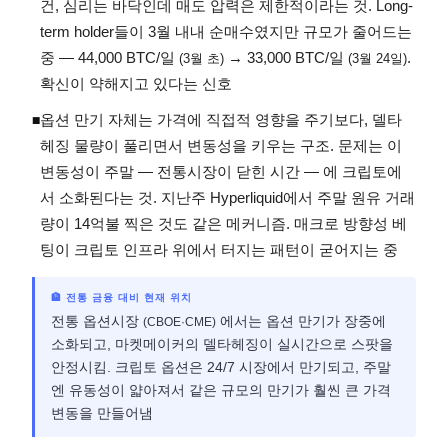
건, 심리는 바닥인데 매도 압력은 제한적이라는 것. Long-
term holder들이 3월 내내 순매수였지만 규모가 줄어드는
중 — 44,000 BTC/일
→ 33,000 BTC/일
.
(3월 초)
(3월 24일)
확신이 약해지고 있다는 신호
옵션 만기 자체는 가격에 직접적 영향을 주기보다, 델타
◾
헤징 물량이 풀리면서 변동성을 키우는 구조. 문제는 이
변동성이 주말 — 전통시장이 닫힌 시간 — 에 크립토에
서 소화된다는 것. 지난주 Hyperliquid에서 주말 원유 거래
량이 14억불 찍은 것도 같은 메커니즘. 매크로 방향성 베
팅이 크립토 인프라 위에서 터지는 패턴이 굳어지는 중
🏦 전통 금융 대비 현재 위치
전통 옵션시장
에서는 옵션 만기가 장중에
(CBOE·CME)
소화되고, 마켓메이커의 델타헤징이 실시간으로 스팟을
안정시킴. 크립토 옵션은 24/7 시장에서 만기되고, 주말
엔 유동성이 얇아져서 같은 규모의 만기가 훨씬 큰 가격
변동을 만들어냄