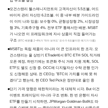
입 규모를 결정
모건스탠리 웰스매니지먼트의 고객자산이 5.5조불, 어드
◾
바이저 관리 자산만 6.2조불. 이 중 내부 배분 가이드라인
이 이미 나와 있음: 보수형 0%, 균형성장형 2%, 시장성장
형 3%, 기회추구형 4%. 전부 ETF 통해서만 배분. MSBT
가 나오면 이 프레임워크에 자사 상품이 직접 들어가는
구조
(BTC 배분률 2~4%가 '작아 보여도' 모수가 6조불이면 얘기가 다름)
MSBT는 독립 제품이 아니라 더 큰 인프라의 한 조각. 모
◾
건스탠리는 올 상반기 ETrade에서 BTC·ETH·SOL 직거래
오픈 예정, 하반기에는 토큰화 주식 거래 지원 계획, SOL
ETF도 별도 신청 중. OCC에 디지털자산 수탁 은행 인가
도 신청해둔 상태. 전 CEO는 "BTC의 가치를 이해 못 하
겠다"고 했는데, 현 CEO Ted Pick은 정반대로 올인 중
단기 가격 영향은 제한적이라는 게 대체적 시각. But 이건
◾
이벤트 트레이딩이 아니라 구조 변화. 한 번 은행이 자사
ETF를 만들기 시작하면, JPMorgan·Goldman·BofA도 따
라올 수밖에 없음 — 클라이언트 자산을 경쟁사 상품으로