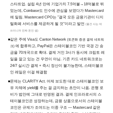
스타트업. 설립 4년 만에 기업가치 7.5억불→18억불로 뛰
었는데, Coinbase도 인수에 관심을 보였다가 Mastercard
에 밀림. Mastercard CPO는 "결국 모든 금융기관이 디지
털화폐 서비스를 제공하게 될 것"이라고 발언
(물건 사는 데
쓰이니까 진짜 돈인 셈)
같은 주에 Visa도 Canton Network
◾
(토큰화 증권 결제 네트워
에 합류하고, PayPal은 스테이블코인 기반 국경 간 송
크)
금을 70개국으로 확대. 결제 거인 3사가 동시에 크립토 레
일을 깔고 있는 건 우연이 아님. 기존 카드 네트워크로는
24/7 실시간 결제 + 즉시 정산이 불가능한데, 스테이블코
인 레일은 이걸 해결함
문제는 CLARITY Act. 어제 보도한 대로 스테이블코인 보
◾
유 자체에 yield를 주는 걸 금지하는 초안이 나옴. 은행 로
비가 법안에 그대로 반영된 결과. 결제 인프라로서의 스
테이블코인은 성장하는데, 금융 상품으로서의 스테이블
코인은 규제가 조여드는 이중 구조 — Mastercard 같은