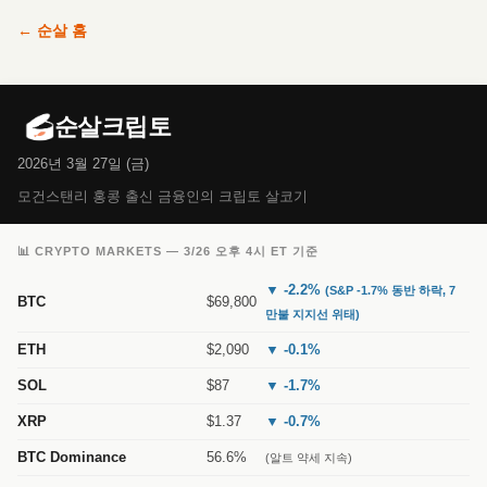
← 순살 홈
순살크립토
2026년 3월 27일 (금)
모건스탠리 홍콩 출신 금융인의 크립토 살코기
📊 CRYPTO MARKETS — 3/26 오후 4시 ET 기준
▼ -2.2%
(S&P -1.7% 동반 하락, 7
BTC
$69,800
만불 지지선 위태)
ETH
$2,090
▼ -0.1%
SOL
$87
▼ -1.7%
XRP
$1.37
▼ -0.7%
BTC Dominance
56.6%
(알트 약세 지속)