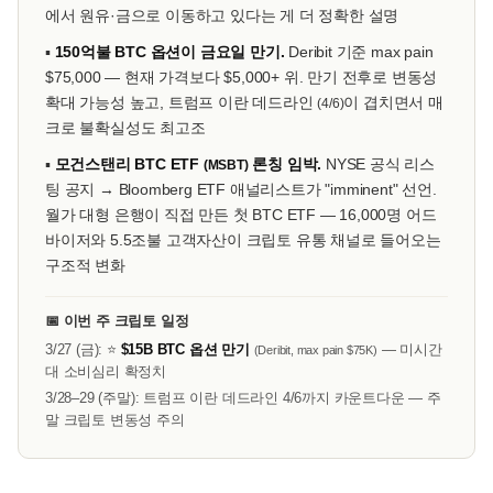
에서 원유·금으로 이동하고 있다는 게 더 정확한 설명
▪
150억불 BTC 옵션이 금요일 만기.
Deribit 기준 max pain
$75,000 — 현재 가격보다 $5,000+ 위. 만기 전후로 변동성
확대 가능성 높고, 트럼프 이란 데드라인
이 겹치면서 매
(4/6)
크로 불확실성도 최고조
▪
모건스탠리 BTC ETF
론칭 임박.
NYSE 공식 리스
(MSBT)
팅 공지 → Bloomberg ETF 애널리스트가 "imminent" 선언.
월가 대형 은행이 직접 만든 첫 BTC ETF — 16,000명 어드
바이저와 5.5조불 고객자산이 크립토 유통 채널로 들어오는
구조적 변화
📅 이번 주 크립토 일정
3/27 (금): ⭐
$15B BTC 옵션 만기
— 미시간
(Deribit, max pain $75K)
대 소비심리 확정치
3/28–29 (주말): 트럼프 이란 데드라인 4/6까지 카운트다운 — 주
말 크립토 변동성 주의