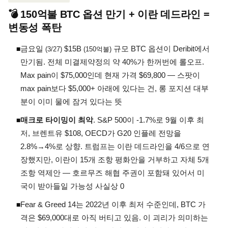
💣 150억불 BTC 옵션 만기 + 이란 데드라인 =
변동성 폭탄
금요일
$15B
규모 BTC 옵션이 Deribit에서
◾
(3/27)
(150억불)
만기됨. 전체 미결제약정의 약 40%가 한꺼번에 롤오프.
Max pain이 $75,000인데 현재 가격 $69,800 — 스팟이
max pain보다 $5,000+ 아래에 있다는 건, 롱 포지션 대부
분이 이미 물에 잠겨 있다는 뜻
매크로 타이밍이 최악
. S&P 500이 -1.7%로 9월 이후 최
◾
저, 브렌트유 $108, OECD가 G20 인플레 전망을
2.8%→4%로 상향. 트럼프는 이란 데드라인을 4/6으로 연
장했지만, 이란이 15개 조항 평화안을 거부하고 자체 5개
조항 역제안 — 호르무즈 해협 주권이 포함돼 있어서 미
국이 받아들일 가능성 사실상 0
Fear & Greed 14는 2022년 이후 최저 수준인데, BTC 가
◾
격은 $69,000대로 아직 버티고 있음. 이 괴리가 의미하는