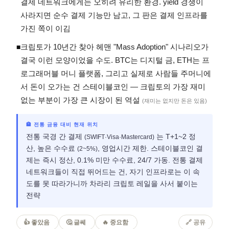
결제 네트워크에게는 오히려 유리한 환경. yield 경쟁이
사라지면 순수 결제 기능만 남고, 그 판은 결제 인프라를
가진 쪽이 이김
크립토가 10년간 찾아 헤맨 "Mass Adoption" 시나리오가
◾
결국 이런 모양이었을 수도. BTC는 디지털 금, ETH는 프
로그래머블 머니 플랫폼, 그리고 실제로 사람들 주머니에
서 돈이 오가는 건 스테이블코인 — 크립토의 가장 재미
없는 부분이 가장 큰 시장이 된 역설
(재미는 없지만 돈은 있음)
🏦 전통 금융 대비 현재 위치
전통 국경 간 결제
는 T+1~2 정
(SWIFT·Visa·Mastercard)
산, 높은 수수료
, 영업시간 제한. 스테이블코인 결
(2~5%)
제는 즉시 정산, 0.1% 미만 수수료, 24/7 가동. 전통 결제
네트워크들이 직접 뛰어드는 건, 자기 인프라로는 이 속
도를 못 따라가니까 차라리 크립토 레일을 사서 붙이는
전략
👍 좋았음
🤔 글쎄
🔥 중요함
🔗 공유