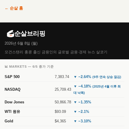
← 순살 홈
순살브리핑
2026년 6월 8일 (월)
모건스탠리 홍콩 출신 금융인의 글로벌 금융·경제 뉴스 살코기
📊 MARKETS — 6/5 종가 기준
S&P 500
7,383.74
▼ −2.64%
(9주 연속 상승 끊김)
▼ −4.18%
(2025년 4월 이후 최
NASDAQ
25,709.43
대 낙폭)
Dow Jones
50,866.78
▼ −1.35%
WTI 원유
$93.09
▼ −2.1%
Gold
$4,365
▼ −3.10%