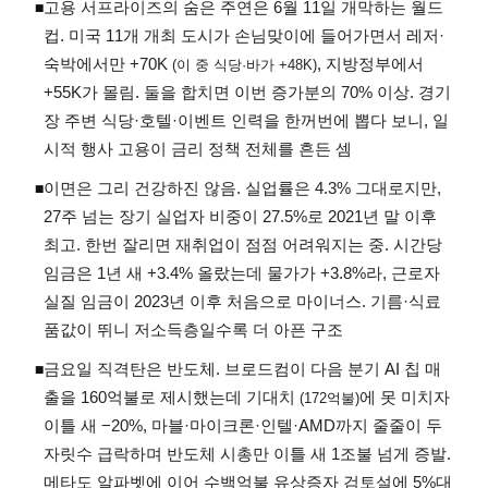
고용 서프라이즈의 숨은 주연은 6월 11일 개막하는 월드
◾
컵. 미국 11개 개최 도시가 손님맞이에 들어가면서 레저·
숙박에서만 +70K
, 지방정부에서
(이 중 식당·바가 +48K)
+55K가 몰림. 둘을 합치면 이번 증가분의 70% 이상. 경기
장 주변 식당·호텔·이벤트 인력을 한꺼번에 뽑다 보니, 일
시적 행사 고용이 금리 정책 전체를 흔든 셈
이면은 그리 건강하진 않음. 실업률은 4.3% 그대로지만,
◾
27주 넘는 장기 실업자 비중이 27.5%로 2021년 말 이후
최고. 한번 잘리면 재취업이 점점 어려워지는 중. 시간당
임금은 1년 새 +3.4% 올랐는데 물가가 +3.8%라, 근로자
실질 임금이 2023년 이후 처음으로 마이너스. 기름·식료
품값이 뛰니 저소득층일수록 더 아픈 구조
금요일 직격탄은 반도체. 브로드컴이 다음 분기 AI 칩 매
◾
출을 160억불로 제시했는데 기대치
에 못 미치자
(172억불)
이틀 새 −20%, 마블·마이크론·인텔·AMD까지 줄줄이 두
자릿수 급락하며 반도체 시총만 이틀 새 1조불 넘게 증발.
메타도 알파벳에 이어 수백억불 유상증자 검토설에 5%대