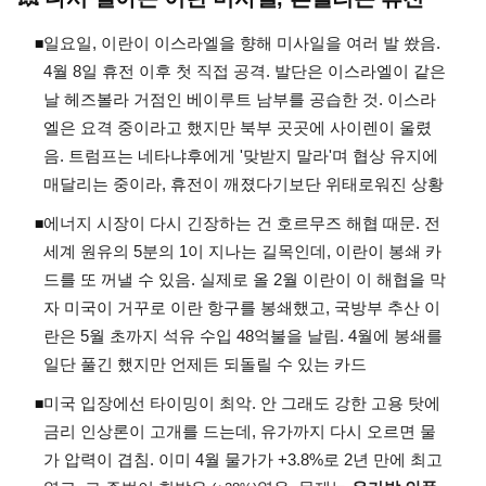
일요일, 이란이 이스라엘을 향해 미사일을 여러 발 쐈음.
◾
4월 8일 휴전 이후 첫 직접 공격. 발단은 이스라엘이 같은
날 헤즈볼라 거점인 베이루트 남부를 공습한 것. 이스라
엘은 요격 중이라고 했지만 북부 곳곳에 사이렌이 울렸
음. 트럼프는 네타냐후에게 '맞받지 말라'며 협상 유지에
매달리는 중이라, 휴전이 깨졌다기보단 위태로워진 상황
에너지 시장이 다시 긴장하는 건 호르무즈 해협 때문. 전
◾
세계 원유의 5분의 1이 지나는 길목인데, 이란이 봉쇄 카
드를 또 꺼낼 수 있음. 실제로 올 2월 이란이 이 해협을 막
자 미국이 거꾸로 이란 항구를 봉쇄했고, 국방부 추산 이
란은 5월 초까지 석유 수입 48억불을 날림. 4월에 봉쇄를
일단 풀긴 했지만 언제든 되돌릴 수 있는 카드
미국 입장에선 타이밍이 최악. 안 그래도 강한 고용 탓에
◾
금리 인상론이 고개를 드는데, 유가까지 다시 오르면 물
가 압력이 겹침. 이미 4월 물가가 +3.8%로 2년 만에 최고