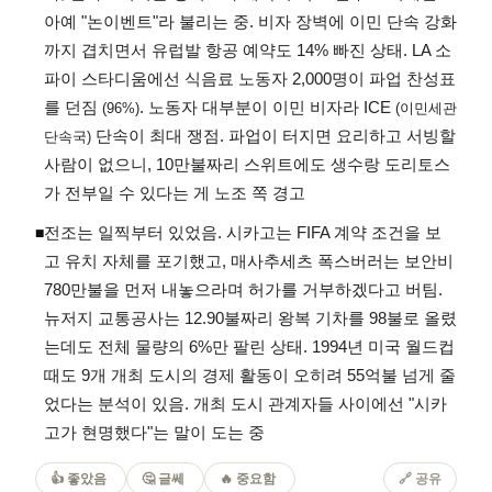
아예 "논이벤트"라 불리는 중. 비자 장벽에 이민 단속 강화
까지 겹치면서 유럽발 항공 예약도 14% 빠진 상태. LA 소
파이 스타디움에선 식음료 노동자 2,000명이 파업 찬성표
를 던짐
. 노동자 대부분이 이민 비자라 ICE
(96%)
(이민세관
단속이 최대 쟁점. 파업이 터지면 요리하고 서빙할
단속국)
사람이 없으니, 10만불짜리 스위트에도 생수랑 도리토스
가 전부일 수 있다는 게 노조 쪽 경고
전조는 일찍부터 있었음. 시카고는 FIFA 계약 조건을 보
◾
고 유치 자체를 포기했고, 매사추세츠 폭스버러는 보안비
780만불을 먼저 내놓으라며 허가를 거부하겠다고 버팀.
뉴저지 교통공사는 12.90불짜리 왕복 기차를 98불로 올렸
는데도 전체 물량의 6%만 팔린 상태. 1994년 미국 월드컵
때도 9개 개최 도시의 경제 활동이 오히려 55억불 넘게 줄
었다는 분석이 있음. 개최 도시 관계자들 사이에선 "시카
고가 현명했다"는 말이 도는 중
👍 좋았음
🤔 글쎄
🔥 중요함
🔗 공유