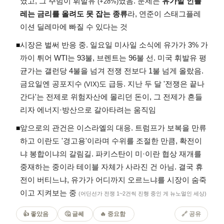
였고, 그 주범이 휘발유
였음. 문제는
유가발 인플
(+28%)
레는 금리를 올려도 못 잡는 종류
라, 연준이 스태그플레
이션 딜레마에 빠질 수 있다는 것
시장은 벌써 반응 중. 일요일 미사일 소식에 유가가 3% 가
◾
까이 튀어 WTI는 93불, 브렌트는 96불 선. 미국 휘발유 평
균가는 갤런당 4불을 넘겨 전쟁 전보다 1불 넘게 올랐음.
금요일엔 공포지수
도 급등. 지난 두 달 '전쟁은 끝나
(VIX)
간다'는 전제로 위험자산에 몰리던 돈이, 그 전제가 흔들
리자 에너지·방산으로 갈아타려는 움직임
앞으로의 관건은 이스라엘의 대응. 트럼프가 보복을 만류
◾
하고 이란도 '경고용'이라며 수위를 조절한 만큼, 확전이
냐 봉합이냐의 갈림길. 파키스탄이 미·이란 협상 재개를
중재하는 중이라 테이블 자체가 사라진 건 아님. 결국 휴
전이 버티느냐, 유가가 어디까지 오르느냐를 시장이 숨죽
이고 지켜보는 중
(어딘선가 전쟁 1~2건씩 진행 중인 게 뉴노멀인 세상)
👍 좋았음
🤔 글쎄
🔥 중요함
🔗 공유