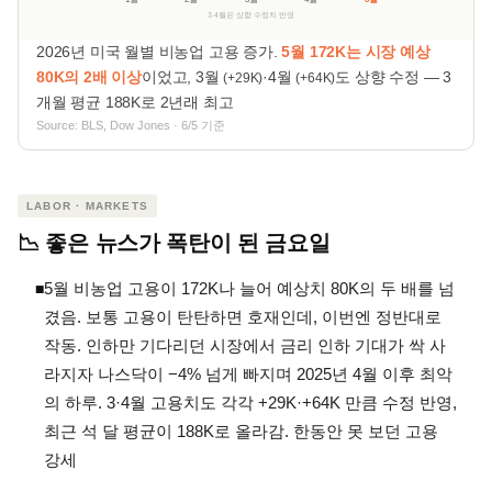
3·4월은 상향 수정치 반영
2026년 미국 월별 비농업 고용 증가.
5월 172K는 시장 예상
80K의 2배 이상
이었고, 3월
·4월
도 상향 수정 — 3
(+29K)
(+64K)
개월 평균 188K로 2년래 최고
Source: BLS, Dow Jones · 6/5 기준
LABOR · MARKETS
📉 좋은 뉴스가 폭탄이 된 금요일
5월 비농업 고용이 172K나 늘어 예상치 80K의 두 배를 넘
◾
겼음. 보통 고용이 탄탄하면 호재인데, 이번엔 정반대로
작동. 인하만 기다리던 시장에서 금리 인하 기대가 싹 사
라지자 나스닥이 −4% 넘게 빠지며 2025년 4월 이후 최악
의 하루. 3·4월 고용치도 각각 +29K·+64K 만큼 수정 반영,
최근 석 달 평균이 188K로 올라감. 한동안 못 보던 고용
강세