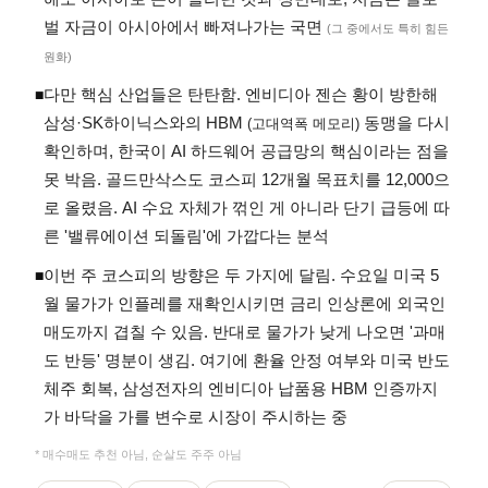
벌 자금이 아시아에서 빠져나가는 국면
(그 중에서도 특히 힘든
원화)
다만 핵심 산업들은 탄탄함. 엔비디아 젠슨 황이 방한해
◾
삼성·SK하이닉스와의 HBM
동맹을 다시
(고대역폭 메모리)
확인하며, 한국이 AI 하드웨어 공급망의 핵심이라는 점을
못 박음. 골드만삭스도 코스피 12개월 목표치를 12,000으
로 올렸음. AI 수요 자체가 꺾인 게 아니라 단기 급등에 따
른 '밸류에이션 되돌림'에 가깝다는 분석
이번 주 코스피의 방향은 두 가지에 달림. 수요일 미국 5
◾
월 물가가 인플레를 재확인시키면 금리 인상론에 외국인
매도까지 겹칠 수 있음. 반대로 물가가 낮게 나오면 '과매
도 반등' 명분이 생김. 여기에 환율 안정 여부와 미국 반도
체주 회복, 삼성전자의 엔비디아 납품용 HBM 인증까지
가 바닥을 가를 변수로 시장이 주시하는 중
* 매수매도 추천 아님, 순살도 주주 아님