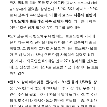
까지 밀리며 올해 또 매도 사이드카
(급락 시 프로그램 매매
가 걸렸음. 삼성전자 −6.4%, SK하이닉스 −9.9%
일시중지)
로 대장주가 무너졌는데,
이 둘이 코스피 시총의 절반이
라 반도체가 흔들리면 지수 전체가 휘청
. 외국인이 하루
에만 4조원 넘게 팔아치우며 지수를 끌어내림
도화선은 미국 반도체주 대량 매도. 브로드컴이 기대에
◾
못 미치는 AI 칩 전망을 내놓자 마블·마이크론까지 줄급
락했고, 그 충격이 그대로 서울로 건너옴. 코스피가 올해
만 두 배 넘게
오른 만큼 차익실현 압력도 컸던
(+185%)
것. 게다가 외국인은 6거래일 연속 27조원어치를 던졌는
데, 곧 상장할 스페이스X로 글로벌 자금이 갈아타는 흐름
까지 겹침
원화도 같이 때려맞음. 원/달러가 9.4원 올라 1,539원, 장
◾
중 1,560원까지 뚫으며 2009년 이후 가장 약한 수준. 외국
인이 주식을 팔고 나가니 환율이 밀려 올라간 것. 한국만
의 일도 아니라 아시아 통화 전반이 흔들리는 중. 연초만
해도 아시아로 돈이 몰리던 것과 정반대로, 지금은 글로