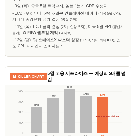
- 9일 (화): 중국 5월 무역수지, 일본 1분기 GDP 수정치
- 10일 (수): ⭐
미국·중국·일본 인플레이션 데이터
,
(미국 5월 CPI)
캐나다 중앙은행 금리 결정
(동결 유력)
- 11일 (목): ECB 금리 결정
, 미국 5월 PPI
(25bp 인상 유력)
(생산자
, ⚽
FIFA 월드컵 개막
물가)
(멕시코)
- 12일 (금): 🚀
스페이스X 나스닥 상장
, 인
(SPCX, 역대 최대 IPO)
도 CPI, 미시간대 소비자심리
5월 고용 서프라이즈 — 예상의 2배를 넘
📊 KILLER CHART
김
214K
200K
179K
172K
168K
150K
125K
100K
예상 80K
50K
0
1월
2월
3월
4월
5월