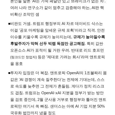
본인들 말론 'AI는 가속 페달만 있고 브레이크가 없는 차'.
여러 나라 연구소가 같이 멈추고 검증해야 하는, AI판 핵
비확산 조약인 셈
비판도 거셈. 트럼프 행정부의 AI 차르 데이비드 삭스는
◾
이걸 '공포 마케팅을 앞세운 규제 포획'이라고 직격. 안전
이슈를 키울수록 규제가 높아지는데,
규제가 높아질수록
후발주자가 막혀 선두 빅랩 독점만 공고해짐
. 특히 값싼
오픈소스 AI가 표적이 될 거란 우려. 반대로 리드 호프먼
등은 '제대로 가려는 회사'라며 앤트로픽
(링크드인 창업자)
을 옹호
투자자 입장은 더 복잡. 앤트로픽·OpenAI의 1조불짜리 몸
◾
값은 'AI 경쟁이 계속 질주한다'는 전제에 기대는데, 스스
로 속도를 늦추면 그 전제가 흔들림. 게다가 정치 리스크
도 겹침. 트럼프는 OpenAI·xAI 지분을 정부가 받는 방안
을 검토 중인데, 2월 군사용 거부로 행정부와 틀어진 앤트
로픽만 여기서 쏙 빠짐. 샌더스는 아예 AI 기업 지분 50%
국유화 법안까지 냈을 정도