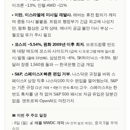
이크론 −13%, 인텔·AMD −11%
▪
이란, 이스라엘에 미사일 재발사.
레바논 휴전 합의가 깨지
며 중동 다시 불붙음. 트럼프 행정부가 긴급 외교에 나섰지
만, 평화 협상은 교착 상태. 에너지 공급 불안 다시 부상 —
월요일 유가 주시 필요
▪
코스피 −5.54%, 원화 2009년 이후 최저.
브로드컴發 반도
체 대량 매도에 코스피 사이드카
(급락 시 프로그램 매매 일시중
발동
. 삼성전자 −6%, SK하이닉스 −9.5%. 원/
지)
(올해 10번째)
달러 장중 1,560원 돌파 — 한국은행 긴급 개입
▪
S&P, 스페이스X 빠른 편입 거부.
나스닥은 규정을 바꿔 스
페이스X 상장 직후 나스닥100 지수 편입을 열어뒀는데, S&P
는 기존 규정
고수. 스페이스X는 한
(1년 거래 + 4분기 연속 흑자)
번도 흑자를 낸 적 없어 S&P 500 패시브 자금 유입은 당분간
없음. 앤트로픽·OpenAI도 마찬가지
📅 이번 주 주요 일정
- 8일 (월): 🍎
애플 WWDC 개막
, 중국 5월 무역
(AI 전략 발표 예정)
수지