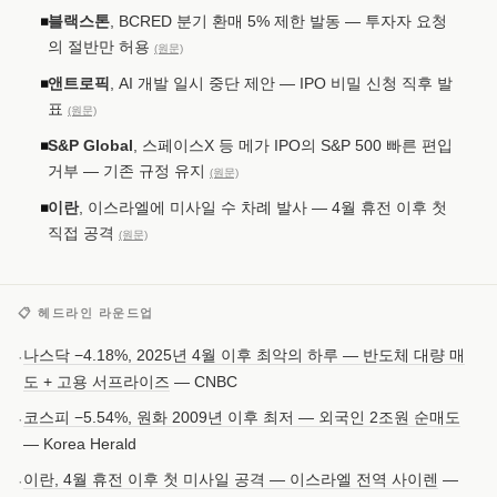
블랙스톤
, BCRED 분기 환매 5% 제한 발동 — 투자자 요청
◾
의 절반만 허용
(원문)
앤트로픽
, AI 개발 일시 중단 제안 — IPO 비밀 신청 직후 발
◾
표
(원문)
S&P Global
, 스페이스X 등 메가 IPO의 S&P 500 빠른 편입
◾
거부 — 기존 규정 유지
(원문)
이란
, 이스라엘에 미사일 수 차례 발사 — 4월 휴전 이후 첫
◾
직접 공격
(원문)
📋 헤드라인 라운드업
나스닥 −4.18%, 2025년 4월 이후 최악의 하루 — 반도체 대량 매
·
도 + 고용 서프라이즈
— CNBC
코스피 −5.54%, 원화 2009년 이후 최저 — 외국인 2조원 순매도
·
— Korea Herald
이란, 4월 휴전 이후 첫 미사일 공격 — 이스라엘 전역 사이렌
—
·