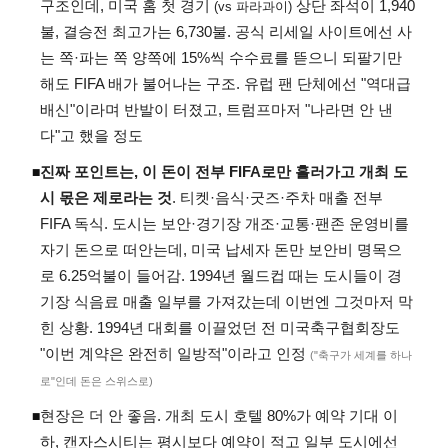
구조인데, 미국 홈 첫 경기
상단 좌석이 1,940
(vs 파라과이)
불, 결승전 최고가는 6,730불. 공식 리세일 사이트에선 사
는 쪽·파는 쪽 양쪽에 15%씩 수수료를 뜯으니 되팔기만
해도 FIFA 배가 불어나는 구조. 유럽 팬 단체에선 "역대급
배신"이라며 반발이 터졌고, 트럼프마저 "나라면 안 낸
다"고 했을 정도
진짜 포인트는, 이 돈이 전부 FIFA로만 흘러가고 개최 도
◾
시 몫은 제로라는 것
. 티켓·음식·굿즈·주차 매출 전부
FIFA 독식. 도시는 보안·경기장 개조·교통·팬존 운영비를
자기 돈으로 떠안는데, 미국 납세자 돈만 보안비 명목으
로 6.25억불이 들어감. 1994년 월드컵 때는 도시들이 경
기장 식음료 매출 일부를 가져갔는데 이번엔 그것마저 막
힌 상황. 1994년 대회를 이끌었던 전 미국축구협회장도
"이번 계약은 완전히 일방적"이라고 인정
("축구가 세계를 하나
로"인데 돈은 스위스로)
현장은 더 안 좋음. 개최 도시 호텔 80%가 예약 기대 이
◾
하, 캔자스시티는 평시보다 예약이 적고 일부 도시에선