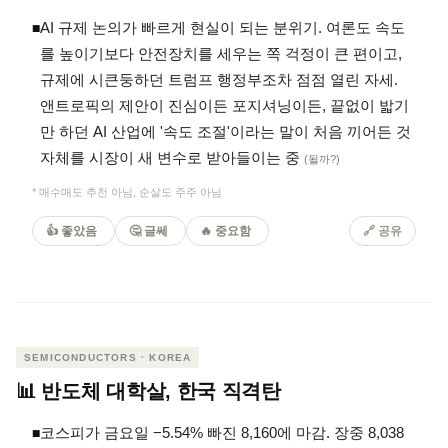
AI 규제 논의가 빠르게 현실이 되는 분위기. 여론도 속도
◾
를 높이기보다 안전장치를 세우는 쪽 걱정이 큰 편이고,
규제에 시큰둥하던 트럼프 행정부조차 점점 열린 자세.
앤트로픽의 제안이 진심이든 포지셔닝이든, 끝없이 밟기
만 하던 AI 산업에 '속도 조절'이라는 말이 처음 끼어든 것
자체를 시장이 새 변수로 받아들이는 중
(될까?)
* 매수매도 추천 아님, 순살도 주주 아님
👍 좋았음
🤔 글쎄
🔥 중요함
🔗 공유
SEMICONDUCTORS · KOREA
📊 반도체 대학살, 한국 직격탄
코스피가 금요일 −5.54% 빠진 8,160에 마감. 장중 8,038
◾