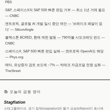
PBS
S&P, 스페이스X의 S&P 500 빠른 편입 거부 — 최소 1년 거래 필요
·
— CNBC
앤트로픽, 글로벌 AI 개발 일시 중단 제안 — '브레이크 페달이 없
·
다'
— SiliconAngle
블랙스톤 BCRED, 환매 제한 발동 — 790억불 사모크레딧 펀드
—
·
CNBC
스페이스X, S&P 500 빠른 편입 실패 — 앤트로픽·OpenAI도 해당
·
— Phys.org
메타, 유상증자 검토 보도에 −7% — 빅테크 자금조달 전쟁 심화
—
·
TheStreet
📚 오늘의 금융 영어
Stagflation
스태그플레이션. 경기 침체(stagnation)와 물가 상승(inflation)이 동시에