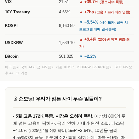
VIX
21.51
▲ +39.7%
(공포지수 폭등)
10Y Treasury
4.55%
▲ +7bp
(고용 서프라이즈 영향)
▼ −5.54%
(사이드카; 급락 시
KOSPI
8,160.59
프로그램 매매 일시중지)
▲ +9.4원
(2009년 이후 원화 최
USDKRW
1,539.10
저)
Bitcoin
$61,825
▼ −2.2%
미국 증시·국채·유가·금: 6/5 종가 기준. KOSPI·USDKRW: 6/5 KRX 종가. BTC: 6/5 오
후 4시 ET 기준
📡
순모닝! 우리가 잠든 사이 무슨 일들이?
▪
5월 고용 172K 폭증, 시장은 오히려 폭락.
예상치 80K의 두
배 넘는 고용이 찍히자, 금리 인하 기대가 완전 소멸. 나스닥
−4.18%
, S&P −2.64%, 10년물 금리
(2025년 4월 이후 최악)
4.55%까지 급등. 반도체주가 특히 심했는데, 마블 −16%, 마