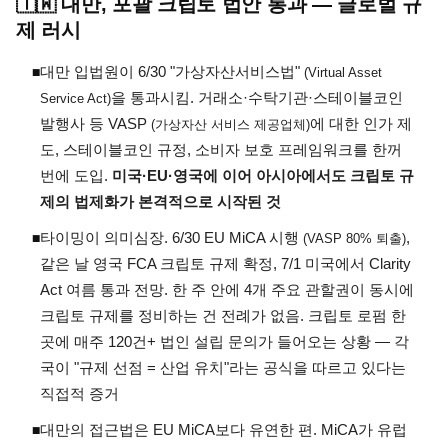
🇹🇼 대만, 포괄 크립토 법안 통과 — 글로벌 규
제 러시
대만 입법원이 6/30 "가상자산서비스법"
◾
(Virtual Asset
을 통과시킴. 거래소·수탁기관·스테이블코인
Service Act)
발행사 등 VASP
에 대한 인가 제
(가상자산 서비스 제공업체)
도, 스테이블코인 규정, 소비자 보호 프레임워크를 한꺼
번에 도입.
미국·EU·영국에 이어 아시아에서도 크립토 규
제의 법제화가 본격적으로 시작된 것
타이밍이 의미심장. 6/30 EU MiCA 시행
,
◾
(VASP 80% 퇴출)
같은 날 영국 FCA 크립토 규제 확정, 7/1 미국에서 Clarity
Act 여름 통과 전망. 한 주 안에 4개 주요 관할권이 동시에
크립토 규제를 정비하는 건 전례가 없음. 크립토 로펌 한
곳에 매주 120건+ 법인 설립 문의가 들어오는 상황 — 각
국이 "규제 선점 = 산업 유치"라는 공식을 따르고 있다는
직접적 증거
대만의 접근법은 EU MiCA보다 유연한 편. MiCA가 유럽
◾