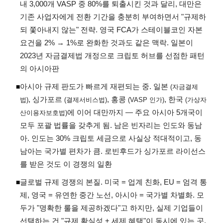
내 3,000개 VASP 중 80%를 퇴출시킨 것과 달리, 대만은
기존 사업자에게 전환 기간을 충분히 부여하면서 "규제하
되 쫓아내지 않는" 전략. 영국 FCA가 스테이블코인 자본
요건을 2% → 1%로 완화한 것과도 같은 맥락. 일본이
2023년 자금결제법 개정으로 크립토 허브를 선점한 패턴
의 아시아판
아시아 규제 판도가 빠르게 재편되는 중. 일본
◾
(자금결제
, 싱가포르
, 홍콩
, 한국
법)
(결제서비스법)
(VASP 인가)
(가상자
에 이어 대만까지 — 주요 아시아 5개국이
산이용자보호법)
모두 포괄 법률을 갖추게 됨. 남은 빈자리는 인도와 동남
아. 인도는 30% 크립토 세금으로 사실상 적대적이고, 동
남아는 국가별 편차가 큼. 로빈후드가 싱가포르 라이선스
를 받은 것도 이 경쟁의 일환
글로벌 규제 경쟁의 본질. 미국 = 업계 친화, EU = 엄격 통
◾
제, 영국 = 유연한 중간 노선, 아시아 = 국가별 차별화. 모
두가 "명확한 룰을 제공하겠다"고 하지만, 실제 기업들이
선택하는 건 "규제 확실성 + 세제 혜택"이 동시에 있는 곳.