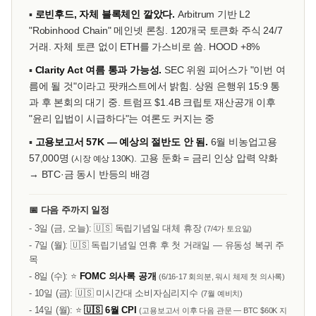
▪
로빈후드, 자체 블록체인 깔았다.
Arbitrum 기반 L2
"Robinhood Chain" 메인넷 론칭. 120개국 토큰화 주식 24/7
거래. 자체 토큰 없이 ETH를 가스비로 씀. HOOD +8%
▪
Clarity Act 여름 통과 가능성.
SEC 위원 피어스가 "이번 여
름에 될 것"이라고 팟캐스트에서 밝힘. 상원 은행위 15:9 통
과 후 본회의 대기 중. 트럼프 $1.4B 크립토 재산공개 이후
"윤리 입법이 시급하다"는 여론도 커지는 중
▪
고용보고서 57K — 예상의 절반도 안 됨.
6월 비농업고용
57,000명
. 고용 둔화 = 금리 인상 압력 약화
(시장 예상 130K)
→ BTC·금 동시 반등의 배경
📅 다음 주까지 일정
- 3일 (금, 오늘): 🇺🇸 독립기념일 대체 휴장
(7/4가 토요일)
- 7일 (월): 🇺🇸 독립기념일 연휴 후 첫 거래일 — 유동성 복귀 주
목
- 8일 (수): ⭐
FOMC 의사록 공개
(6/16-17 회의분, 워시 체제 첫 의사록)
- 10일 (금): 🇺🇸 미시간대 소비자심리지수
(7월 예비치)
- 14일 (월): ⭐
🇺🇸 6월 CPI
(고용보고서 이후 다음 관문 — BTC $60K 지