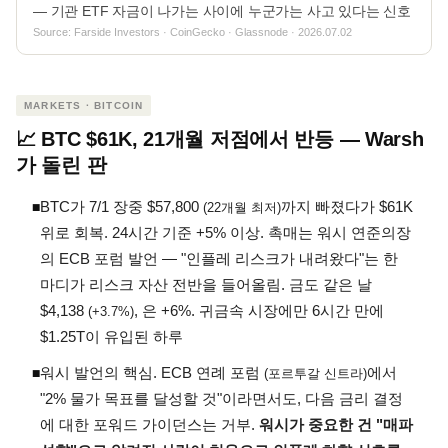
— 기관 ETF 자금이 나가는 사이에 누군가는 사고 있다는 신호
Source: Farside Investors · CoinGecko · Glassnode · 2026.07.02
MARKETS · BITCOIN
📈 BTC $61K, 21개월 저점에서 반등 — Warsh
가 돌린 판
BTC가 7/1 장중 $57,800
까지 빠졌다가 $61K
◾
(22개월 최저)
위로 회복. 24시간 기준 +5% 이상. 촉매는 워시 연준의장
의 ECB 포럼 발언 — "인플레 리스크가 내려왔다"는 한
마디가 리스크 자산 전반을 들어올림. 금도 같은 날
$4,138
, 은 +6%. 귀금속 시장에만 6시간 만에
(+3.7%)
$1.25T이 유입된 하루
워시 발언의 핵심. ECB 연례 포럼
에서
◾
(포르투갈 신트라)
"2% 물가 목표를 달성할 것"이라면서도, 다음 금리 결정
에 대한 포워드 가이던스는 거부.
워시가 중요한 건 "매파