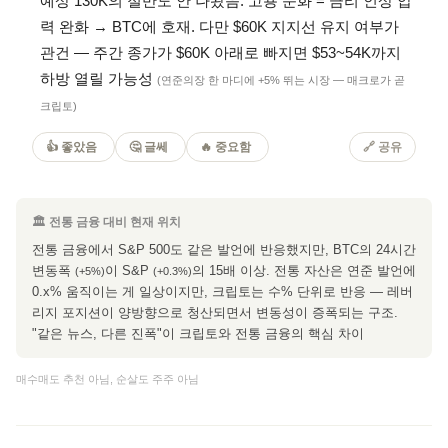
예상 130K의 절반도 안 나왔음. 고용 둔화 = 금리 인상 압
력 완화 → BTC에 호재. 다만 $60K 지지선 유지 여부가
관건 — 주간 종가가 $60K 아래로 빠지면 $53~54K까지
하방 열릴 가능성
(연준의장 한 마디에 +5% 뛰는 시장 — 매크로가 곧
크립토)
👍 좋았음
🤔 글쎄
🔥 중요함
🔗 공유
🏛 전통 금융 대비 현재 위치
전통 금융에서 S&P 500도 같은 발언에 반응했지만, BTC의 24시간
변동폭
이 S&P
의 15배 이상. 전통 자산은 연준 발언에
(+5%)
(+0.3%)
0.x% 움직이는 게 일상이지만, 크립토는 수% 단위로 반응 — 레버
리지 포지션이 양방향으로 청산되면서 변동성이 증폭되는 구조.
"같은 뉴스, 다른 진폭"이 크립토와 전통 금융의 핵심 차이
매수매도 추천 아님, 순살도 주주 아님