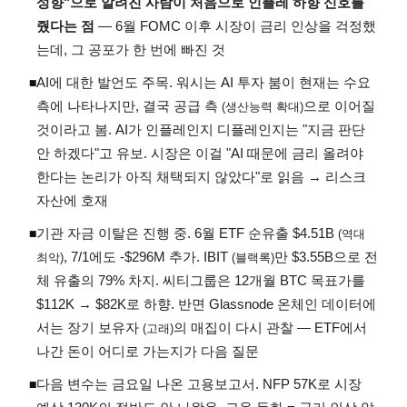
성향"으로 알려진 사람이 처음으로 인플레 하향 신호를
줬다는 점
— 6월 FOMC 이후 시장이 금리 인상을 걱정했
는데, 그 공포가 한 번에 빠진 것
AI에 대한 발언도 주목. 워시는 AI 투자 붐이 현재는 수요
◾
측에 나타나지만, 결국 공급 측
으로 이어질
(생산능력 확대)
것이라고 봄. AI가 인플레인지 디플레인지는 "지금 판단
안 하겠다"고 유보. 시장은 이걸 "AI 때문에 금리 올려야
한다는 논리가 아직 채택되지 않았다"로 읽음 → 리스크
자산에 호재
기관 자금 이탈은 진행 중. 6월 ETF 순유출 $4.51B
◾
(역대
, 7/1에도 -$296M 추가. IBIT
만 $3.55B으로 전
최악)
(블랙록)
체 유출의 79% 차지. 씨티그룹은 12개월 BTC 목표가를
$112K → $82K로 하향. 반면 Glassnode 온체인 데이터에
서는 장기 보유자
의 매집이 다시 관찰 — ETF에서
(고래)
나간 돈이 어디로 가는지가 다음 질문
다음 변수는 금요일 나온 고용보고서. NFP 57K로 시장
◾