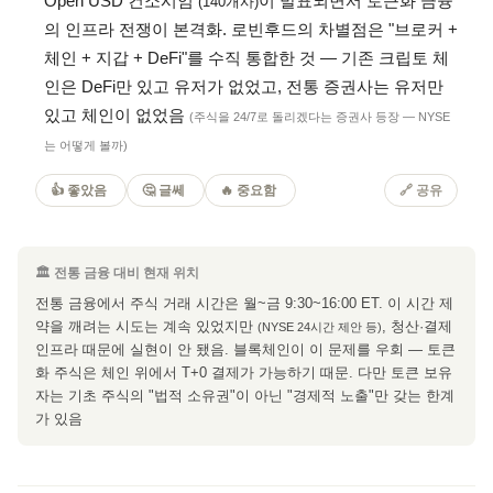
Open USD 컨소시엄
이 발표되면서 토큰화 금융
(140개사)
의 인프라 전쟁이 본격화. 로빈후드의 차별점은 "브로커 +
체인 + 지갑 + DeFi"를 수직 통합한 것 — 기존 크립토 체
인은 DeFi만 있고 유저가 없었고, 전통 증권사는 유저만
있고 체인이 없었음
(주식을 24/7로 돌리겠다는 증권사 등장 — NYSE
는 어떻게 볼까)
👍 좋았음
🤔 글쎄
🔥 중요함
🔗 공유
🏛 전통 금융 대비 현재 위치
전통 금융에서 주식 거래 시간은 월~금 9:30~16:00 ET. 이 시간 제
약을 깨려는 시도는 계속 있었지만
, 청산·결제
(NYSE 24시간 제안 등)
인프라 때문에 실현이 안 됐음. 블록체인이 이 문제를 우회 — 토큰
화 주식은 체인 위에서 T+0 결제가 가능하기 때문. 다만 토큰 보유
자는 기초 주식의 "법적 소유권"이 아닌 "경제적 노출"만 갖는 한계
가 있음