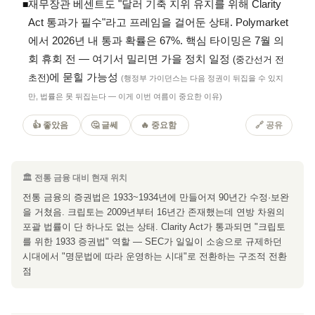
재무장관 베센트도 "달러 기축 지위 유지를 위해 Clarity
◾
Act 통과가 필수"라고 프레임을 걸어둔 상태. Polymarket
에서 2026년 내 통과 확률은 67%. 핵심 타이밍은 7월 의
회 휴회 전 — 여기서 밀리면 가을 정치 일정
(중간선거 전
에 묻힐 가능성
초전)
(행정부 가이던스는 다음 정권이 뒤집을 수 있지
만, 법률은 못 뒤집는다 — 이게 이번 여름이 중요한 이유)
👍 좋았음
🤔 글쎄
🔥 중요함
🔗 공유
🏛 전통 금융 대비 현재 위치
전통 금융의 증권법은 1933~1934년에 만들어져 90년간 수정·보완
을 거쳤음. 크립토는 2009년부터 16년간 존재했는데 연방 차원의
포괄 법률이 단 하나도 없는 상태. Clarity Act가 통과되면 "크립토
를 위한 1933 증권법" 역할 — SEC가 일일이 소송으로 규제하던
시대에서 "명문법에 따라 운영하는 시대"로 전환하는 구조적 전환
점