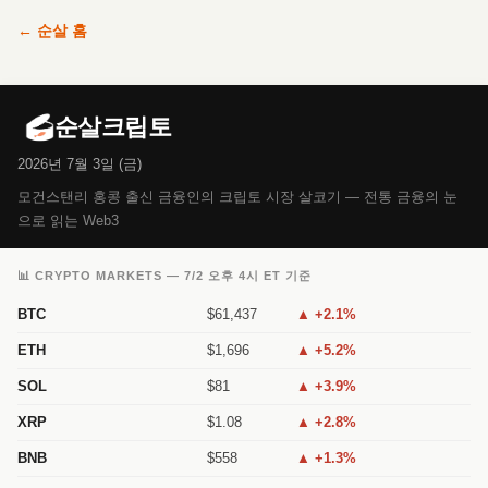
← 순살 홈
순살크립토
2026년 7월 3일 (금)
모건스탠리 홍콩 출신 금융인의 크립토 시장 살코기 — 전통 금융의 눈
으로 읽는 Web3
📊 CRYPTO MARKETS — 7/2 오후 4시 ET 기준
BTC
$61,437
▲ +2.1%
ETH
$1,696
▲ +5.2%
SOL
$81
▲ +3.9%
XRP
$1.08
▲ +2.8%
BNB
$558
▲ +1.3%