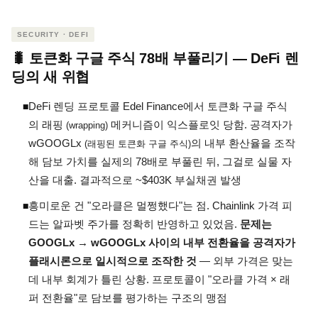
SECURITY · DEFI
🐛 토큰화 구글 주식 78배 부풀리기 — DeFi 렌
딩의 새 위협
DeFi 렌딩 프로토콜 Edel Finance에서 토큰화 구글 주식
◾
의 래핑
메커니즘이 익스플로잇 당함. 공격자가
(wrapping)
wGOOGLx
의 내부 환산율을 조작
(래핑된 토큰화 구글 주식)
해 담보 가치를 실제의 78배로 부풀린 뒤, 그걸로 실물 자
산을 대출. 결과적으로 ~$403K 부실채권 발생
흥미로운 건 "오라클은 멀쩡했다"는 점. Chainlink 가격 피
◾
드는 알파벳 주가를 정확히 반영하고 있었음.
문제는
GOOGLx → wGOOGLx 사이의 내부 전환율을 공격자가
플래시론으로 일시적으로 조작한 것
— 외부 가격은 맞는
데 내부 회계가 틀린 상황. 프로토콜이 "오라클 가격 × 래
퍼 전환율"로 담보를 평가하는 구조의 맹점