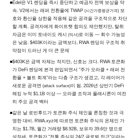
Edel은 V1 렌딩을 즉시 중단하고 예금자 전액 보상을 약
◾
속. V2에서는 래퍼 전환율에 TWAP
보
(시간가중평균가격)
호와 환산율 상한을 적용해 같은 공격을 구조적으로 차단
할 계획. 공격자에게 화이트햇 합의도 제안했지만, 탈취
자금은 이미 토네이도 캐시
로 이동 — 회수 가능성
(믹서)
은 낮음. $403K이라는 금액보다, RWA 렌딩의 구조적 취
약점이 드러난 게 더 큰 문제
$403K은 금액 자체는 작지만, 신호는 크다. RWA 토큰화
◾
가 DeFi 렌딩에 본격 편입되면서 "주가 오라클 + 래퍼 전
환율 + 볼트 회계"라는 다층 구조가 생겼고, 각 레이어가
새로운 공격면
이 됨. 2026년 상반기 DeFi
(attack surface)
해킹 누적 $1.1B 이상 — 오라클 조작과 플래시론이 여전
히 주요 공격 벡터
같은 날 로빈후드가 토큰화 주식 체인을 론칭한 것과 극
◾
명한 대비. RWA.xyz에 따르면 토큰화 주식의 온체인 가
치는 $1.7B, 월간 거래량 $8.92B, 보유자 39.6만 명으로
성장세. 토큰화가 "전통 주식의 24/7 글로벌 접근"이라는