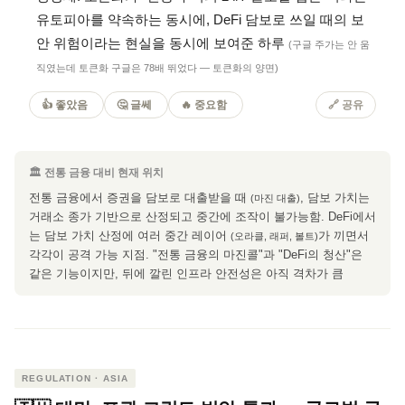
유토피아를 약속하는 동시에, DeFi 담보로 쓰일 때의 보
안 위험이라는 현실을 동시에 보여준 하루
(구글 주가는 안 움
직였는데 토큰화 구글은 78배 뛰었다 — 토큰화의 양면)
👍 좋았음
🤔 글쎄
🔥 중요함
🔗 공유
🏛 전통 금융 대비 현재 위치
전통 금융에서 증권을 담보로 대출받을 때
, 담보 가치는
(마진 대출)
거래소 종가 기반으로 산정되고 중간에 조작이 불가능함. DeFi에서
는 담보 가치 산정에 여러 중간 레이어
가 끼면서
(오라클, 래퍼, 볼트)
각각이 공격 가능 지점. "전통 금융의 마진콜"과 "DeFi의 청산"은
같은 기능이지만, 뒤에 깔린 인프라 안전성은 아직 격차가 큼
REGULATION · ASIA