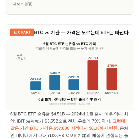
지 여부 결정)
BTC vs 기관 — 가격은 오르는데 ETF는 빠진다
📊 CHART
6월 BTC ETF 순유출 vs BTC 가격
기관이 나가는데 가격은 반등 — 누가 사고 있나?
유출
-$1.8B
(백만$)
-$750M
-$386M
-$228M
-$227M
6/2~6
6/9~13
6/16~20
6/23~27
6/29~7/1
6월 합계: -$4.51B — ETF 출시 이후 최악
Source: Farside Investors · 2026.07.02
6월 BTC ETF 순유출 $4.51B — 2024년 1월 출시 이후 역대 최
악. IBIT
가 $3.55B으로 전체 유출의 79% 차지.
그런데
(블랙록)
같은 기간 BTC 가격은 $57,800 저점에서 $61K까지 반등
. 온체
인 데이터에서 고래
의 매집이 관찰되는 중
(1,000+ BTC 보유 지갑)