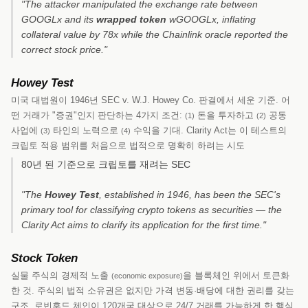
"The attacker manipulated the exchange rate between
GOOGLx and its
wrapped token
wGOOGLx, inflating
collateral value by 78x while the Chainlink oracle reported the
correct stock price."
Howey Test
미국 대법원이 1946년 SEC v. W.J. Howey Co. 판결에서 세운 기준. 어
떤 거래가 "증권"인지 판단하는 4가지 조건:
돈을 투자하고
공동
(1)
(2)
사업에
타인의 노력으로
수익을 기대. Clarity Act는 이 테스트의
(3)
(4)
크립토 적용 범위를 처음으로 법적으로 명확히 하려는 시도
80년 된 기준으로 크립토를 재려는 SEC
"The
Howey Test
, established in 1946, has been the SEC's
primary tool for classifying crypto tokens as securities — the
Clarity Act aims to clarify its application for the first time."
Stock Token
실물 주식의 경제적 노출
을 블록체인 위에서 토큰화
(economic exposure)
한 것. 주식의 법적 소유권은 없지만 가격 변동·배당에 대한 권리를 갖는
구조. 로빈후드 체인이 120개국 대상으로 24/7 거래를 가능하게 한 핵심