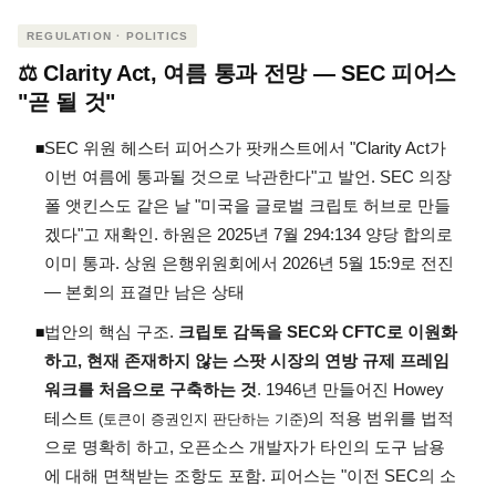
REGULATION · POLITICS
⚖️ Clarity Act, 여름 통과 전망 — SEC 피어스
"곧 될 것"
SEC 위원 헤스터 피어스가 팟캐스트에서 "Clarity Act가
◾
이번 여름에 통과될 것으로 낙관한다"고 발언. SEC 의장
폴 앳킨스도 같은 날 "미국을 글로벌 크립토 허브로 만들
겠다"고 재확인. 하원은 2025년 7월 294:134 양당 합의로
이미 통과. 상원 은행위원회에서 2026년 5월 15:9로 전진
— 본회의 표결만 남은 상태
법안의 핵심 구조.
크립토 감독을 SEC와 CFTC로 이원화
◾
하고, 현재 존재하지 않는 스팟 시장의 연방 규제 프레임
워크를 처음으로 구축하는 것
. 1946년 만들어진 Howey
테스트
의 적용 범위를 법적
(토큰이 증권인지 판단하는 기준)
으로 명확히 하고, 오픈소스 개발자가 타인의 도구 남용
에 대해 면책받는 조항도 포함. 피어스는 "이전 SEC의 소