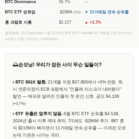
BTC Dominance
55.7%
—
BTC ETF 순유입
-$296M
▼ 11거래일 연속 순유출
(7/1)
총 크립토 시총
$2.21T
▲ +2.3%
암호화폐: 7/2 CoinGecko 기준 근사치 | BTC ETF: Farside 7/1 거래일 기준
(7/2 데이터
| 시총·도미넌스: CoinGecko
미공개)
🌅
순모닝! 우리가 잠든 사이 무슨 일들이?
▪
BTC $61K 탈환.
21개월 저점 $57,800에서 +5% 반등. 워
시 연준의장이 ECB 포럼에서 "인플레 리스크가 내려왔다"
발언 — 매파로 알려진 인물의 첫 온건 신호. 금도 $4,138
(+3.7%)
▪
ETF 유출은 멈추지 않음.
6월 BTC ETF 순유출 $4.51B,
2024년 출시 이후 역대 최악. 7/1에도 -$296M 추가. IBIT 혼
자 $219M이 빠지면서 11거래일 연속 순유출 — 가격은 오르
는데 기관은 나가는 괴리