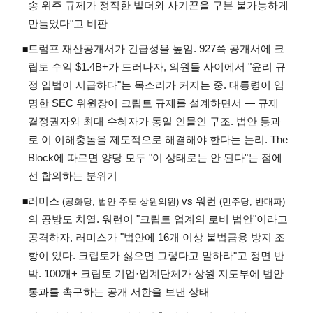
송 위주 규제가 정직한 빌더와 사기꾼을 구분 불가능하게
만들었다"고 비판
트럼프 재산공개서가 긴급성을 높임. 927쪽 공개서에 크
◾
립토 수익 $1.4B+가 드러나자, 의원들 사이에서 "윤리 규
정 입법이 시급하다"는 목소리가 커지는 중. 대통령이 임
명한 SEC 위원장이 크립토 규제를 설계하면서 — 규제
결정권자와 최대 수혜자가 동일 인물인 구조. 법안 통과
로 이 이해충돌을 제도적으로 해결해야 한다는 논리. The
Block에 따르면 양당 모두 "이 상태로는 안 된다"는 점에
선 합의하는 분위기
러미스
vs 워런
◾
(공화당, 법안 주도 상원의원)
(민주당, 반대파)
의 공방도 치열. 워런이 "크립토 업계의 로비 법안"이라고
공격하자, 러미스가 "법안에 16개 이상 불법금융 방지 조
항이 있다. 크립토가 싫으면 그렇다고 말하라"고 정면 반
박. 100개+ 크립토 기업·업계단체가 상원 지도부에 법안
통과를 촉구하는 공개 서한을 보낸 상태