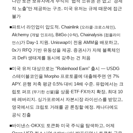
다만 토큰 보유자에게 주식의 "법적 소유권"은 없고 "경제
적 노출"만 제공하는 구조. 미국 유저는 규제 때문에 접근
불가
파트너 라인업이 압도적. Chainlink
,
◾
(오라클·크로스체인)
Alchemy
, BitGo
, Chainalysis
(개발 인프라)
(수탁)
(컴플라이
가 Day-1 지원. Uniswap이 전용 AMM을 배포하고,
언스)
0x가 RFQ 기반 유동성을 제공. 증권사가 자체 블록체인
과 DeFi 생태계를 동시에 갖추는 건 처음
미국 유저 대상으로는 "Robinhood Earn" 출시 — USDG
◾
스테이블코인을 Morpho 프로토콜에 대출해주면 연 7%
APY. 은행 저축 평균 0.5% 대비 14배 수준. 유럽에서는 크
립토 퍼프
을 상품·ETF·FX까지 확장, 최대 10
(무기한 선물)
배 레버리지. 싱가포르에서 자본시장 라이선스를 받았고,
영국에서도 크립토 거래를 곧 론칭할 예정. 캐나다에도
공식 진출
바이낸스·OKX도 토큰화 미국 주식을 탐색하고, 어제
◾