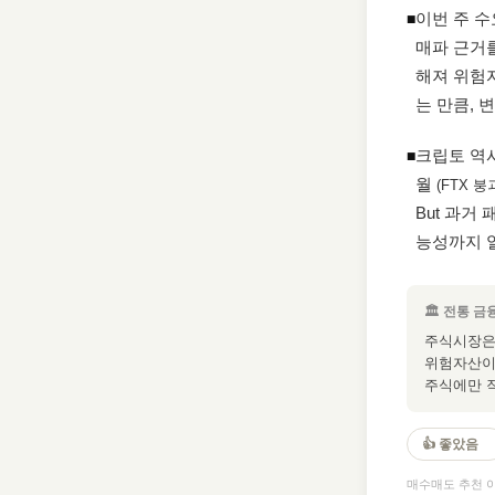
이번 주 수
◾
매파 근거를
해져 위험
는 만큼, 
크립토 역사
◾
월
(FTX 붕
But 과거
능성까지 
🏛 전통 금
주식시장은 
위험자산이 
주식에만 
👍 좋았음
매수매도 추천 아