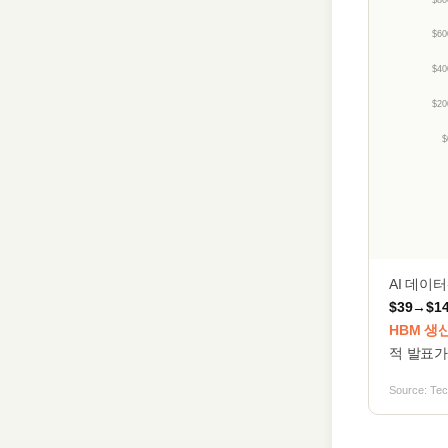
$60
$40
$20
$
AI 데이
$39→$1
HBM 생
적 발표가
Source: Tec