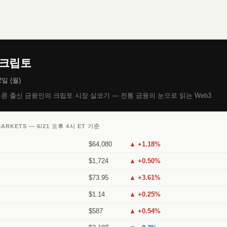
크립토
2일 (월)
콩 출신 금융인의 크립토 시장 살코기 — 전통 금융의 눈으로 읽는 Web3
MARKETS — 6/21 오후 4시 ET 기준
$64,080
▲ +1.18%
$1,724
▲ +0.50%
$73.95
▲ +3.61%
$1.14
▲ +0.25%
$587
▲ +0.54%