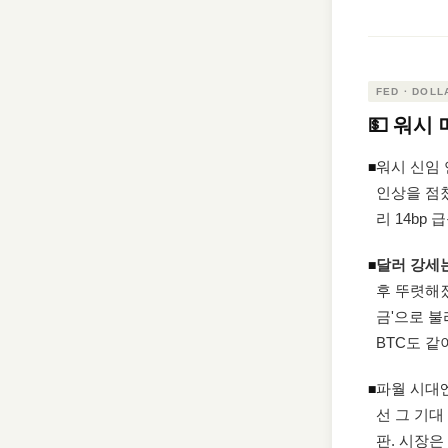
FED · DOLL
💵 워시
워시 신임 
◾
인상을 점쳤
리 14bp
달러 강세
◾
후 뚜렷해졌
금'으로 불
BTC도 같
파월 시대
◾
선 그 기대
판. 시장은