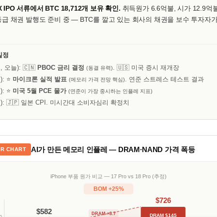
X IPO 서류에서 BTC 18,712개 보유 확인.
취득원가 6.6억불, 시가 12.9억불
급 채권 발행도 준비 중 — BTC를 깔고 있는 회사의 채권을 보수 투자자가
일정
월, 오늘): 🇨🇳
PBOC 금리 결정
. 🇺🇸 미국 증시 재개장
(동결 유력)
): ⭐
마이크론 실적 발표
. 연준 스트레스 테스트 결과
(메모리 가격 전망 핵심)
): ⭐
미국 5월 PCE 물가
(연준이 가장 중시하는 인플레 지표)
(금): 🇯🇵 일본 CPI. 미시간대 소비자심리 확정치
AI가 만든 메모리 인플레 — DRAM·NAND 가격 폭등
ER CHART
iPhone 부품 원가 비교 — 17 Pro vs 18 Pro (추정)
BOM +25%
$726
$582
DRAM ×3.7
DRAM $145
0