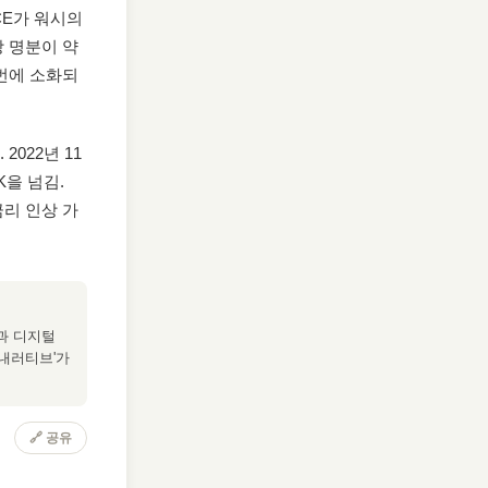
CE가 워시의
상 명분이 약
번에 소화되
022년 11
K을 넘김.
금리 인상 가
과 디지털
 내러티브'가
🔗
공유