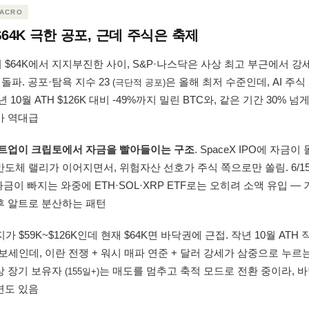
MACRO
 $64K 극한 공포, 근데 주식은 축제
$64K에서 지지부진한 사이, S&P·나스닥은 사상 최고 부근에서 강
을 돌파. 공포·탐욕 지수 23
은 올해 최저 수준인데, AI 주
(극단적 공포)
 10월 ATH $126K 대비 -49%까지 밀린 BTC와, 같은 기간 30% 넘
가 역대급
 멜트업이 크립토에서 자금을 빨아들이는 구조
. SpaceX IPO에 자금이
도체 랠리가 이어지면서, 위험자산 선호가 주식 쪽으로만 쏠림. 6/15
자금이 빠지는 와중에 ETH·SOL·XRP ETF로는 오히려 소액 유입 — 
후 알트로 분산하는 패턴
지가 $59K~$126K인데 현재 $64K면 바닥권에 근접. 작년 10월 ATH
보세인데, 이란 전쟁 + 워시 매파 연준 + 달러 강세가 삼중으로 누르는
상 장기 보유자
는 매도를 멈추고 축적 모드로 전환 중이라, 
(155일+)
면도 있음