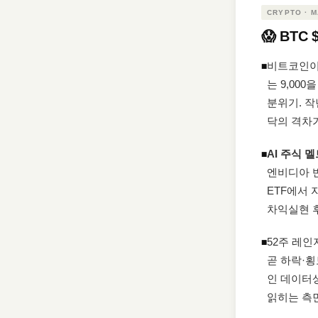
CRYPTO · 
😱 BTC
비트코인이 
◾
는 9,000
분위기. 작년
닥의 격차
AI 주식
◾
엔비디아 반
ETF에서 
차익실현 
52주 레인
◾
곧 하락·횡
인 데이터
읽히는 측