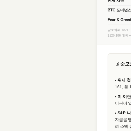
전체 시총
BTC 도미넌
Fear & Gree
암호화폐: 6/21 오
$126,186 대비 
📡
순모닝
▪
워시 첫
161, 
▪
미-이란
이란이 일
▪
S&P·
자금을 빨
려 소액 