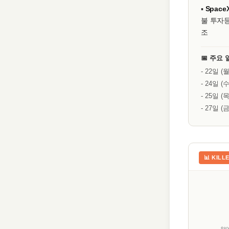
▪
Space
불 투자등
조
📅 주요 
- 22일 (
- 24일 (수
- 25일 (목
- 27일 
📊 KILL
$80