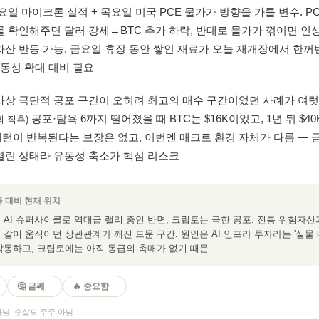
요일 마이크론 실적 + 목요일 미국 PCE 물가가 방향을 가를 변수. P
 확인해주면 달러 강세→BTC 추가 하락, 반대로 물가가 꺾이면 인
자산 반등 가능. 금요일 휴장 동안 쌓인 재료가 오늘 재개장에서 한꺼
변동성 확대 대비 필요
상 극단적 공포 구간이 오히려 최고의 매수 구간이었던 사례가 여럿. 2
공포·탐욕 6까지 떨어졌을 때 BTC는 $16K이었고, 1년 뒤 $40
괴 직후)
 패턴이 반복된다는 보장은 없고, 이번엔 매크로 환경 자체가 다름 — 
열린 상태라 유동성 축소가 핵심 리스크
융 대비 현재 위치
AI 슈퍼사이클로 역대급 랠리 중인 반면, 크립토는 극한 공포. 전통 위험자산
같이 움직이던 상관관계가 깨진 드문 구간. 원인은 AI 인프라 투자라는 '실물
작동하고, 크립토에는 아직 동급의 촉매가 없기 때문
🤔 글쎄
🔥 중요함
님, 순살도 주주 아님