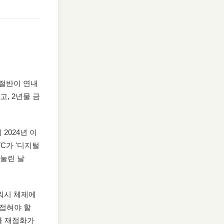
 절반이 연내
고, 2년물 금
2024년 이
C가 '디지털
 눌린 날
워시 체제에
 접혀야 할
클 재점화가