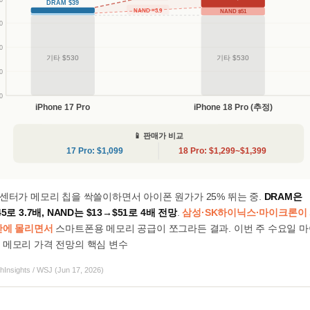
DRAM $39
NAND ×3.9
NAND $51
0
0
기타 $530
기타 $530
0
0
iPhone 17 Pro
iPhone 18 Pro (추정)
📱 판매가 비교
17 Pro: $1,099
18 Pro: $1,299~$1,399
터센터가 메모리 칩을 싹쓸이하면서 아이폰 원가가 25% 뛰는 중.
DRAM은
45로 3.7배, NAND는 $13→$51로 4배 전망
.
삼성·SK하이닉스·마이크론이
산에 몰리면서
스마트폰용 메모리 공급이 쪼그라든 결과. 이번 주 수요일 
 메모리 가격 전망의 핵심 변수
hInsights / WSJ (Jun 17, 2026)