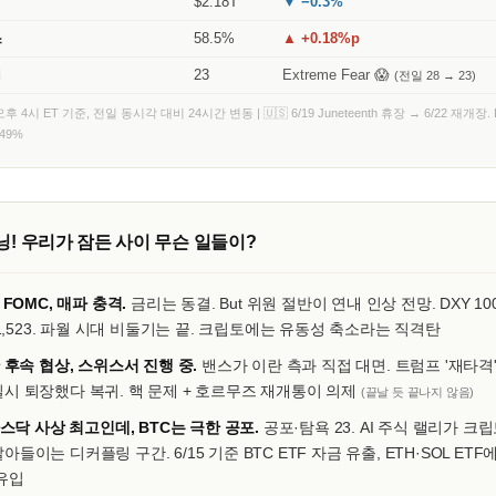
$2.18T
▼ −0.3%
스
58.5%
▲ +0.18%p
d
23
Extreme Fear 😱
(전일 28 → 23)
후 4시 ET 기준, 전일 동시각 대비 24시간 변동 | 🇺🇸 6/19 Juneteenth 휴장 → 6/22 재개장. 
−49%
! 우리가 잠든 사이 무슨 일들이?
 FOMC, 매파 충격.
금리는 동결. But 위원 절반이 연내 인상 전망. DXY 100
원 1,523. 파월 시대 비둘기는 끝. 크립토에는 유동성 축소라는 직격탄
 후속 협상, 스위스서 진행 중.
밴스가 이란 측과 직접 대면. 트럼프 '재타격
시 퇴장했다 복귀. 핵 문제 + 호르무즈 재개통이 의제
(끝날 듯 끝나지 않음)
나스닥 사상 최고인데, BTC는 극한 공포.
공포·탐욕 23. AI 주식 랠리가 크
아들이는 디커플링 구간. 6/15 기준 BTC ETF 자금 유출, ETH·SOL ETF
유입