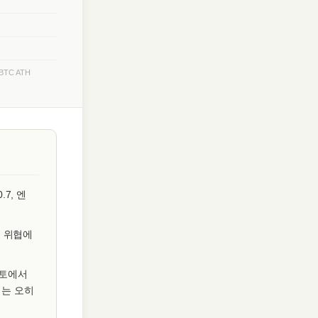
BTC ATH
.7, 엔
' 위협에
립토에서
에는 오히