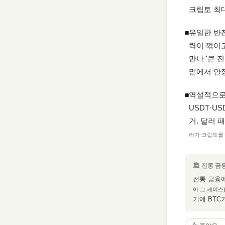
크립토 최
유일한 반
◾
력이 꺾이고
만나 '큰 
밑에서 안
역설적으로
◾
USDT·U
거. 달러
러가 크립토를 
🏛 전통 금
전통 금융
이 그 케이스
기에 BTC